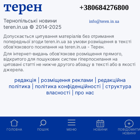
терен
+380684276800
Тернопільські новини
info@teren.in.ua
teren.in.ua © 2014-2025
Допускається цитування матеріалів без отримання
попередньої згоди teren.in.ua за умови розміщення в тексті
обов'язкового посилання на teren.in.ua - Терен.
Для інтернет-видань обов'язкове розміщення прямого,
відкритого для пошукових систем гіперпосилання на
цитовані статті не нижче другого абзацу в тексті або в якості
джерела.
редакція
|
розміщення реклами
|
редакційна
політика
|
політика конфіденційності
|
структура
власності
|
про нас
ГОЛОВНА
ПОШУК
МЕНЮ
НОВИНИ
ПОВІДОМИТ
НОВИНУ