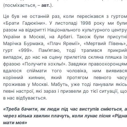
(посміхається, –
авт.
).
Це був не останній раз, коли пересікався з гуртом
«Брати Гадюкіни». У листопаді 1998 року ми були
разом на відкритті Національного культурного центру
України в Москві, на Арбаті. Також були присутні
Марічка Бурмака, «Плач Яремії», «Мертвий Півень»,
гурт «999». Пам’ятаю, тоді трапився прикрий
випадок, до нас на сцену прилетіла скляна пляшка із
фразою «Получите хохлы!». Завдяки правоохоронцям
вдалося спіймати того чоловіка, ним виявився
корінний киянин, який протягом певного часу
проживав у Москві. Мабуть, уже тоді панували якісь
певні настрої, які зараз і призвели до тієї ситуації, що
в нас відбувається.
«Треба бачити, як люди під час виступів сміються, а
через кілька хвилин плачуть, коли лунає пісня «Рідна
мати моя»