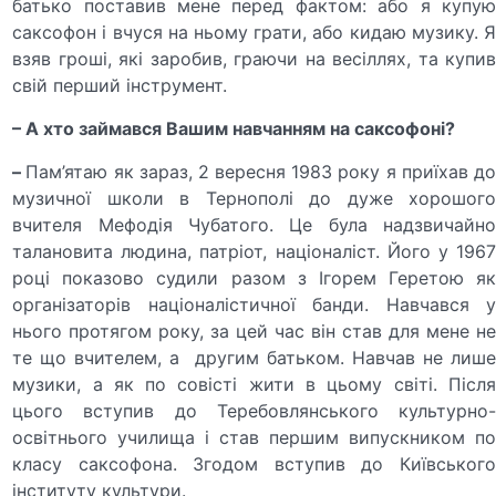
батько поставив мене перед фактом: або я купую
саксофон і вчуся на ньому грати, або кидаю музику. Я
взяв гроші, які заробив, граючи на весіллях, та купив
свій перший інструмент.
– А хто займався Вашим навчанням на саксофоні?
–
Пам’ятаю як зараз, 2 вересня 1983 року я приїхав д
музичної школи в Тернополі до дуже хорошого
вчителя Мефодія Чубатого. Це була надзвичайно
талановита людина, патріот, націоналіст. Його у 1967
році показово судили разом з Ігорем Геретою як
організаторів націоналістичної банди. Навчався у
нього протягом року, за цей час він став для мене не
те що вчителем, а другим батьком. Навчав не лише
музики, а як по совісті жити в цьому світі. Після
цього вступив до Теребовлянського культурно-
освітнього училища і став першим випускником по
класу саксофона. Згодом вступив до Київського
інституту культури.