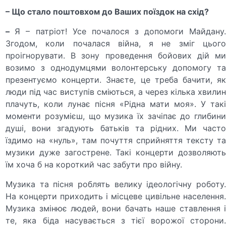
– Що стало поштовхом до Ваших поїздок на схід?
–
Я – патріот! Усе почалося з допомоги Майдану
Згодом, коли почалася війна, я не зміг цього
проігнорувати. В зону проведення бойових дій ми
возимо з однодумцями волонтерську допомогу та
презентуємо концерти. Знаєте, це треба бачити, як
люди під час виступів сміються, а через кілька хвилин
плачуть, коли лунає пісня «Рідна мати моя». У такі
моменти розумієш, що музика їх зачіпає до глибини
душі, вони згадують батьків та рідних. Ми часто
їздимо на «нуль», там почуття сприйняття тексту та
музики дуже загострене. Такі концерти дозволяють
їм хоча б на короткий час забути про війну.
Музика та пісня роблять велику ідеологічну роботу.
На концерти приходить і місцеве цивільне населення.
Музика змінює людей, вони бачать наше ставлення і
те, яка біда насувається з тієї ворожої сторони.