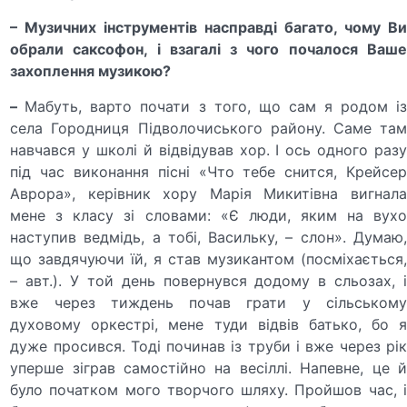
– Музичних інструментів насправді багато, чому Ви
обрали саксофон, і взагалі з чого почалося Ваше
захоплення музикою?
–
Мабуть, варто почати з того, що сам я родом і
села Городниця Підволочиського району. Саме там
навчався у школі й відвідував хор. І ось одного разу
під час виконання пісні «Что тебе снится, Крейсер
Аврора», керівник хору Марія Микитівна вигнала
мене з класу зі словами: «Є люди, яким на вухо
наступив ведмідь, а тобі, Васильку, – слон». Думаю,
що завдячуючи їй, я став музикантом (посміхається,
– авт.). У той день повернувся додому в сльозах, і
вже через тиждень почав грати у сільському
духовому оркестрі, мене туди відвів батько, бо я
дуже просився. Тоді починав із труби і вже через рік
уперше зіграв самостійно на весіллі. Напевне, це й
було початком мого творчого шляху. Пройшов час, і