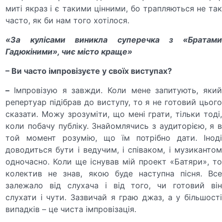
миті якраз і є такими цінними, бо трапляються не так
часто, як би нам того хотілося.
«За кулісами виникла суперечка з «Братами
Гадюкіними», чиє місто краще»
– Ви часто імпровізуєте у своїх виступах?
–
Імпровізую я завжди. Коли мене запитують, яки
репертуар підібрав до виступу, то я не готовий цього
сказати. Можу зрозуміти, що мені грати, тільки тоді,
коли побачу публіку. Знайомлячись з аудиторією, я в
той момент розумію, що їм потрібно дати. Іноді
доводиться бути і ведучим, і співаком, і музикантом
одночасно. Коли ще існував мій проект «Батяри», то
колектив не знав, якою буде наступна пісня. Все
залежало від слухача і від того, чи готовий він
слухати і чути. Зазвичай я граю джаз, а у більшості
випадків – це чиста імпровізація.