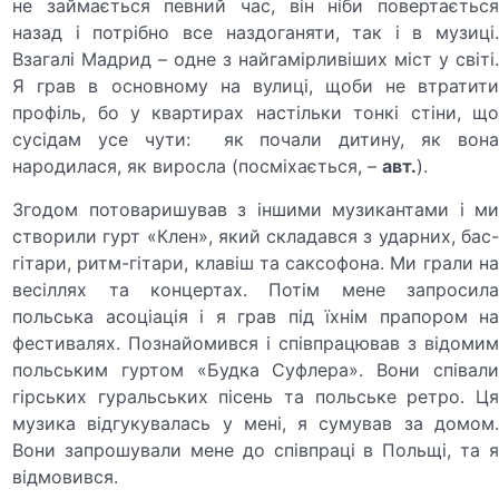
не займається певний час, він ніби повертається
назад і потрібно все наздоганяти, так і в музиці.
Взагалі Мадрид – одне з найгамірливіших міст у світі.
Я грав в основному на вулиці, щоби не втратити
профіль, бо у квартирах настільки тонкі стіни, що
сусідам усе чути: як почали дитину, як вона
народилася, як виросла (посміхається, –
авт.
).
Згодом потоваришував з іншими музикантами і ми
створили гурт «Клен», який складався з ударних, бас-
гітари, ритм-гітари, клавіш та саксофона. Ми грали на
весіллях та концертах. Потім мене запросила
польська асоціація і я грав під їхнім прапором на
фестивалях. Познайомився і співпрацював з відомим
польським гуртом «Будка Суфлера». Вони співали
гірських гуральських пісень та польське ретро. Ця
музика відгукувалась у мені, я сумував за домом.
Вони запрошували мене до співпраці в Польщі, та я
відмовився.