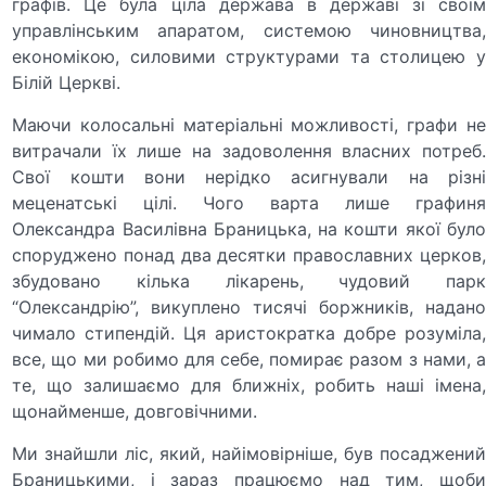
графів. Це була ціла держава в державі зі своїм
управлінським апаратом, системою чиновництва,
економікою, силовими структурами та столицею у
Білій Церкві.
Маючи колосальні матеріальні можливості, графи не
витрачали їх лише на задоволення власних потреб.
Свої кошти вони нерідко асигнували на різні
меценатські цілі. Чого варта лише графиня
Олександра Василівна Браницька, на кошти якої було
споруджено понад два десятки православних церков,
збудовано кілька лікарень, чудовий парк
“Олександрію”, викуплено тисячі боржників, надано
чимало стипендій. Ця аристократка добре розуміла,
все, що ми робимо для себе, помирає разом з нами, а
те, що залишаємо для ближніх, робить наші імена,
щонайменше, довговічними.
Ми знайшли ліс, який, найімовірніше, був посаджений
Браницькими, і зараз працюємо над тим, щоби