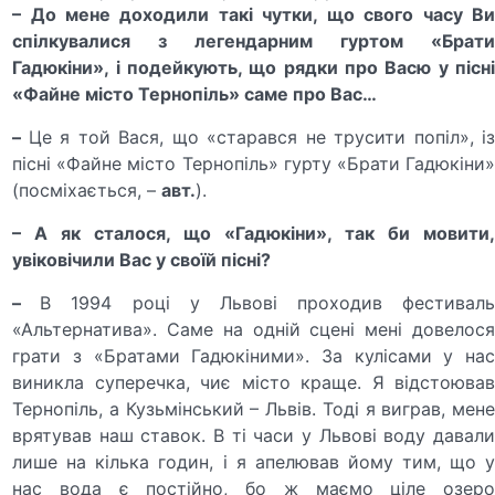
– До мене доходили такі чутки, що свого часу Ви
спілкувалися з легендарним гуртом «Брати
Гадюкіни», і подейкують, що рядки про Васю у пісні
«Файне місто Тернопіль» саме про Вас…
–
Це я той Вася, що «старався не трусити попіл», і
пісні «Файне місто Тернопіль» гурту «Брати Гадюкіни»
(посміхається, –
авт.
).
– А як сталося, що «Гадюкіни», так би мовити,
увіковічили Вас у своїй пісні?
–
В 1994 році у Львові проходив фестивал
«Альтернатива». Саме на одній сцені мені довелося
грати з «Братами Гадюкіними». За кулісами у нас
виникла суперечка, чиє місто краще. Я відстоював
Тернопіль, а Кузьмінський – Львів. Тоді я виграв, мене
врятував наш ставок. В ті часи у Львові воду давали
лише на кілька годин, і я апелював йому тим, що у
нас вода є постійно, бо ж маємо ціле озеро