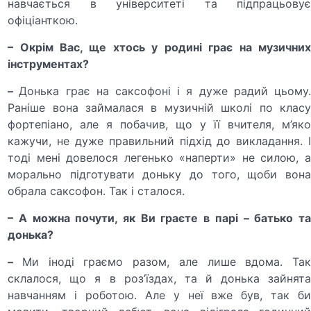
навчається в університеті та підпрацьовує
офіціанткою.
– Окрім Вас, ще хтось у родині грає на музичних
інструментах?
–
Донька грає на саксофоні і я дуже радий цьому
Раніше вона займалася в музичній школі по класу
фортепіано, але я побачив, що у її вчителя, м’яко
кажучи, не дуже правильний підхід до викладання. І
тоді мені довелося легенько «наперти» не силою, а
морально підготувати доньку до того, щоби вона
обрала саксофон. Так і сталося.
– А можна почути, як Ви граєте в парі – батько та
донька?
–
Ми іноді граємо разом, але лише вдома. Та
склалося, що я в роз’їздах, та й донька зайнята
навчанням і роботою. Але у неї вже був, так би