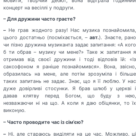
мовити, творчий дебют, вона відіграла годинний
концерт на весіллі у подруги.
– Для дружини часто граєте?
–
Не грав жодного разу! Нас музика познайомила,
цього достатньо (посміхається, –
авт.
). Знаєте, ран
чи пізно дружина музиканта задає запитання: «А кого
б ти обрав – музику чи мене?» Таке ж запитання я
отримав від своєї дружини і тоді відповів їй: «Із
саксофоном я раніше познайомився». Вона, звісно,
образилась на мене, але потім зрозуміла і більше
таких запитань не задає. Знає, що я її люблю. У нас
дуже довірливі стосунки. Я брав шлюб у церкві і
давав клятву перед Богом, що буду з нею,
незважаючи ні на що. А коли я даю обіцянки, то їх
виконую.
– Часто проводите час із сім’єю?
–
Ні, але стараюсь виділяти на це час. Можливо, ці