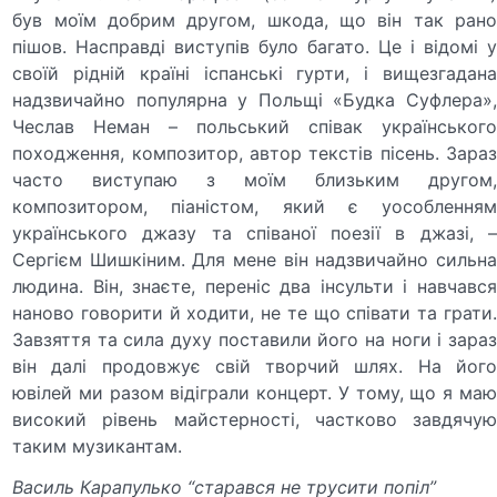
був моїм добрим другом, шкода, що він так рано
пішов. Насправді виступів було багато. Це і відомі у
своїй рідній країні іспанські гурти, і вищезгадана
надзвичайно популярна у Польщі «Будка Суфлера»,
Чеслав Неман – польський співак українського
походження, композитор, автор текстів пісень. Зараз
часто виступаю з моїм близьким другом,
композитором, піаністом, який є уособленням
українського джазу та співаної поезії в джазі, –
Сергієм Шишкіним. Для мене він надзвичайно сильна
людина. Він, знаєте, переніс два інсульти і навчався
наново говорити й ходити, не те що співати та грати.
Завзяття та сила духу поставили його на ноги і зараз
він далі продовжує свій творчий шлях. На його
ювілей ми разом відіграли концерт. У тому, що я маю
високий рівень майстерності, частково завдячую
таким музикантам.
Василь Карапулько “старався не трусити попіл”