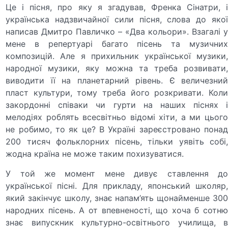
Це і пісня, про яку я згадував, Френка Сінатри, і
українська надзвичайної сили пісня, слова до якої
написав Дмитро Павличко – «Два кольори». Взагалі у
мене в репертуарі багато пісень та музичних
композицій. Але я прихильник української музики,
народної музики, яку можна та треба розвивати,
виводити її на планетарний рівень. Є величезний
пласт культури, тому треба його розкривати. Коли
закордонні співаки чи гурти на наших піснях і
мелодіях роблять всесвітньо відомі хіти, а ми цього
не робимо, то як це? В Україні зареєстровано понад
200 тисяч фольклорних пісень, тільки уявіть собі,
жодна країна не може таким похизуватися.
У той же момент мене дивує ставлення до
української пісні. Для прикладу, японський школяр,
який закінчує школу, знає напам’ять щонайменше 300
народних пісень. А от впевненості, що хоча б сотню
знає випускник культурно-освітнього училища, в