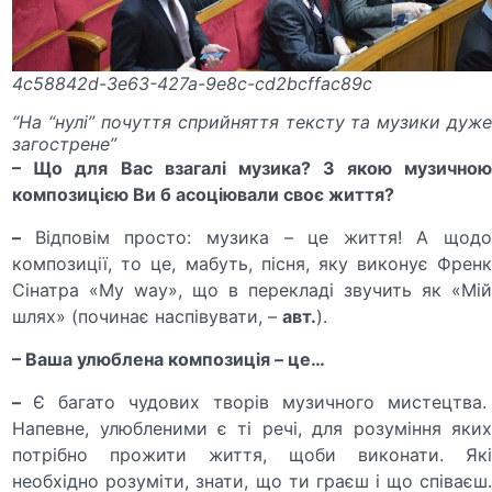
4c58842d-3e63-427a-9e8c-cd2bcffac89c
“На “нулі” почуття сприйняття тексту та музики дуже
загострене”
– Що для Вас взагалі музика? З якою музичною
композицією Ви б асоціювали своє життя?
–
Відповім просто: музика – це життя! А щод
композиції, то це, мабуть, пісня, яку виконує Френк
Сінатра «My way», що в перекладі звучить як «Мій
шлях» (починає наспівувати, –
авт.
).
– Ваша улюблена композиція – це…
–
Є багато чудових творів музичного мистецтва
Напевне, улюбленими є ті речі, для розуміння яких
потрібно прожити життя, щоби виконати. Які
необхідно розуміти, знати, що ти граєш і що співаєш.