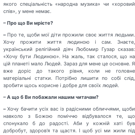
якого спеціальність «народна музика» чи «хоровий
спів», у мене немає.
– Про що Ви мрієте?
–
Про те, щоби мої діти прожили своє життя людьми
Хочу прожити життя людиною і сам. Знаєте,
український релігійний діяч Любомир Гузар сказав:
«Хочу бути Людиною». На жаль, так сталося, що на
цій планеті мало Людей. Зараз для мене це основне. Я
вже доріс до такого рівня, коли не головне
матеріальні статки. Потрібно лишити по собі слід,
зробити щось корисне і добре для своїх людей.
– А що б Ви побажали нашим читачам?
–
Хочу бачити усіх вас із радісними обличчями, щоб
навколо з Божою поміччю відбувалося те, що
спонукало б до радості. Аби у кожній хаті був
добробут, здоров’я та щастя. І щоб усі ми жили під