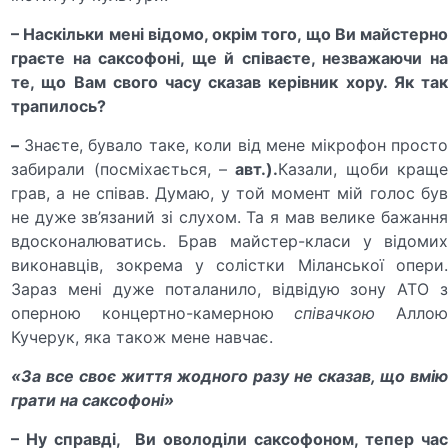
– Наскільки мені відомо, окрім того, що Ви майстерно
граєте на саксофоні, ще й співаєте, незважаючи на
те, що Вам свого часу сказав керівник хору. Як так
трапилось
?
–
Знаєте, бувало таке, коли від мене мікрофон прост
забирали (посміхається, –
авт.
).
Казали, щоби краще
грав, а не співав. Думаю, у той момент мій голос був
не дуже зв’язаний зі слухом. Та я мав велике бажання
вдосконалюватись. Брав майстер-класи у відомих
виконавців, зокрема у солістки Міланської опери.
Зараз мені дуже поталанило, відвідую зону АТО з
оперною концертно-камерною
співачкою
Алло
Кучерук, яка також мене навчає.
«За все своє життя жодного разу не сказав, що вмію
грати на саксофоні»
– Ну справді, Ви оволоділи саксофоном, тепер час