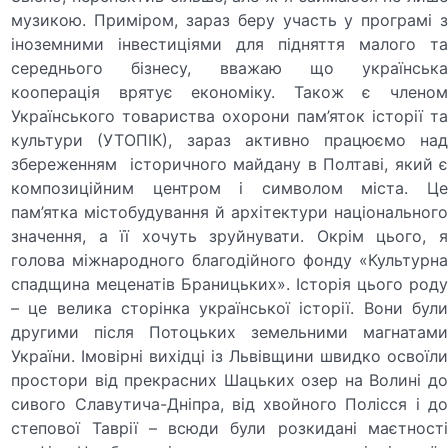
музикою. Приміром, зараз беру участь у програмі з
іноземними інвестиціями для підняття малого та
середнього бізнесу, вважаю що українська
кооперація врятує економіку. Також є членом
Українського товариства охорони пам’яток історії та
культури (УТОПІК), зараз активно працюємо над
збереженням історичного майдану в Полтаві, який є
композиційним центром і символом міста. Це
пам’ятка містобудування й архітектури національного
значення, а її хочуть зруйнувати. Окрім цього, я
голова міжнародного благодійного фонду «Культурна
спадщина меценатів Браницьких». Історія цього роду
– це велика сторінка української історії. Вони були
другими після Потоцьких земельними магнатами
України. Імовірні вихідці із Львівщини швидко освоїли
простори від прекрасних Шацьких озер на Волині до
сивого Славутича-Дніпра, від хвойного Полісся і до
степової Таврії – всюди були розкидані маєтності