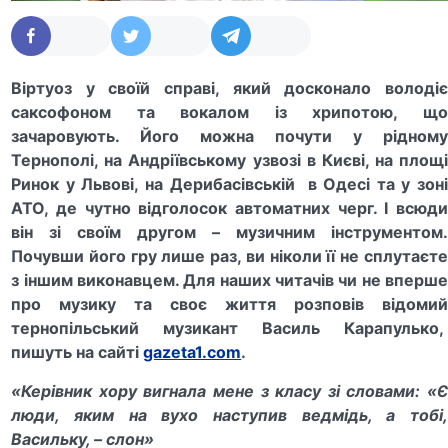
Віртуоз у своїй справі, який досконало володіє
саксофоном та вокалом із хрипотою, що
зачаровують. Його можна почути у рідному
Тернополі, на Андріївському узвозі в Києві, на площі
Ринок у Львові, на Дерибасівській в Одесі та у зоні
АТО, де чутно відголосок автоматних черг. І всюди
він зі своїм другом – музичним інструментом.
Почувши його гру лише раз, ви ніколи її не сплутаєте
з іншим виконавцем. Для наших читачів чи не вперше
про музику та своє життя розповів відомий
тернопільський музикант Василь Карапулько,
пишуть на сайті
gazeta1.com
.
«Керівник хору вигнала мене з класу зі словами: «Є
люди, яким на вухо наступив ведмідь, а тобі,
Васильку, – слон»