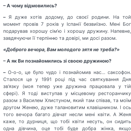
– А чому відмовились?
–
Я дуже хотів додому, до своєї родини. На то
момент провів 7 років у Іспанії безвиїзно. Мені Бог
подарував хорошу сім’ю і хорошу дружину. Напевне,
завдячуючи її терпінню та довірі, ми досі разом.
«Доброго вечора, Вам молодого зятя не треба?»
– А як Ви познайомились зі своєю дружиною?
–
О-о-о, це було чудо і познайомив нас… саксофон
Сталося це у 1991 році під час святкування Дня
зв’язку (моя тепер уже дружина працювала у тій
сфері). Я тоді виступав у місцевому ресторанчику
разом з Василем Хлистуном, який там співав, та моїм
другом Женею, дуже талановитим клавішником. І ось
того вечора багато дівчат несли мені квіти. А Женя
каже, то дурниця, що тобі квіти несуть, он сидить
одна дівчина, оце тобі буде добра жінка, якщо