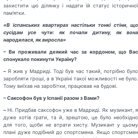
захистити цю ділянку і надати їй статус історичної
пам’ятки.
«В іспанських квартирах настільки тонкі стіни, що
сусідам усе чути: як почали дитину, як вона
народилася, як виросла»
– Ви проживали деякий час за кордоном, що Вас
спонукало покинути Україну?
–
Я жив у Мадриді. Тоді був час такий, потрібно бул
заробляти гроші, а в Україні такої можливості не було.
Тому виїхав на заробітки, працював на будові.
– Саксофон був у Іспанії разом з Вами?
–
Ні. Придбав саксофон уже в Мадриді. Як музикант, 
дуже хотів грати, та й, зрештою, це було необхідно
для того, щоби не втрати хисту. Музикант у цьому
плані дуже подібний до спортсмена. Якщо спортсмен