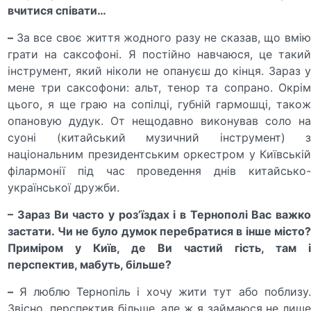
вчитися співати…
–
За все своє життя жодного разу не сказав, що вмі
грати на саксофоні. Я постійно навчаюся, це такий
інструмент, який ніколи не опануєш до кінця. Зараз у
мене три саксофони: альт, тенор та сопрано. Окрім
цього, я ще граю на сопілці, губній гармошці, також
опановую дудук. От нещодавно виконував соло на
суоні (китайський музичний інструмент) з
національним президентським оркестром у Київській
філармонії під час проведення днів китайсько-
української дружби.
– Зараз Ви часто у роз’їздах і в Тернополі Вас важко
застати. Чи не було думок перебратися в інше місто?
Приміром у Київ, де Ви частий гість, там і
перспектив, мабуть, більше?
–
Я люблю Тернопіль і хочу жити тут або поблизу
Звісно, перспектив більше, але ж я займаюся не лише