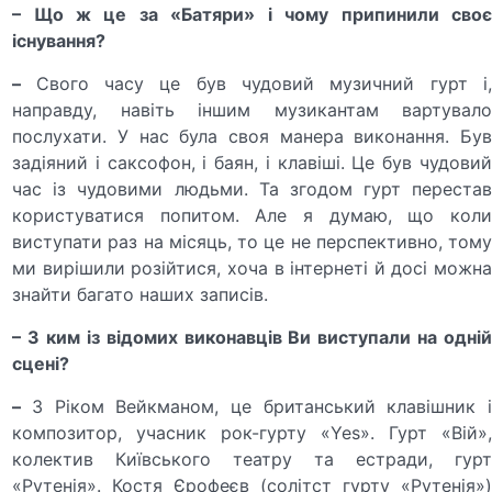
– Що ж це за «Батяри» і чому припинили своє
існування?
–
Свого часу це був чудовий музичний гурт і
направду, навіть іншим музикантам вартувало
послухати. У нас була своя манера виконання. Був
задіяний і саксофон, і баян, і клавіші. Це був чудовий
час із чудовими людьми. Та згодом гурт перестав
користуватися попитом. Але я думаю, що коли
виступати раз на місяць, то це не перспективно, тому
ми вирішили розійтися, хоча в інтернеті й досі можна
знайти багато наших записів.
– З ким із відомих виконавців Ви виступали на одній
сцені?
–
З Ріком Вейкманом, це британський клавішник 
композитор, учасник рок-гурту «Yes». Гурт «Вій»,
колектив Київського театру та естради, гурт
«Рутенія». Костя Єрофеєв (солітст гурту «Рутенія»)