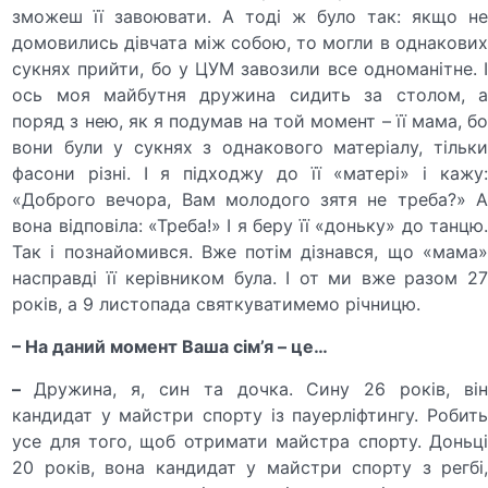
зможеш її завоювати. А тоді ж було так: якщо не
домовились дівчата між собою, то могли в однакових
сукнях прийти, бо у ЦУМ завозили все одноманітне. І
ось моя майбутня дружина сидить за столом, а
поряд з нею, як я подумав на той момент – її мама, бо
вони були у сукнях з однакового матеріалу, тільки
фасони різні. І я підходжу до її «матері» і кажу:
«Доброго вечора, Вам молодого зятя не треба?» А
вона відповіла: «Треба!» І я беру її «доньку» до танцю.
Так і познайомився. Вже потім дізнався, що «мама»
насправді її керівником була. І от ми вже разом 27
років, а 9 листопада святкуватимемо річницю.
– На даний момент Ваша сім’я – це…
–
Дружина, я, син та дочка. Сину 26 років, ві
кандидат у майстри спорту із пауерліфтингу. Робить
усе для того, щоб отримати майстра спорту. Доньці
20 років, вона кандидат у майстри спорту з регбі,