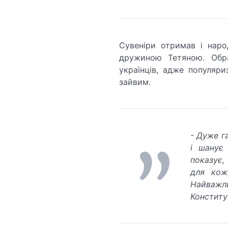
Сувеніри отримав і наро
дружиною Тетяною. Обр
українців, адже популяри
зайвим.
- Дуже г
і шанує
показує,
для кож
Найважли
Конституц