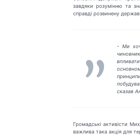
завдяки розумінню та зн
справді розвинену держав
- Ми хо
чиновни
впливати
основном
принци
побудува
сказав А
Громадські активісти Мих
важлива така акція для те