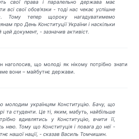
ють свої права і паралельно держава має
и всі свої обов’язки - тоді нас чекає успішне
є. Тому тепер щороку нагадуватимемо
янам про День Конституції України і наскільки
 цей документ, - зазначив активіст.
 наголосив, що молоді як нікому потрібно знати
саме вони – майбутнє держави.
ю молодим українцям Конституцію. Бачу, що
і та студенти. Це ті, яким, мабуть, найбільше
трібно вдивлятись у Конституцію, вчити її,
сь нею. Тому що Конституція і повага до неї -
тнє нашої нації, - сказав Василь Томчишин.