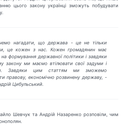
анню цього закону українці зможуть побудувати
у.
чемо нагадати, що держава - це не тільки
ки, це кожен з нас. Кожен громадянин має
 на формування державної політики і завдяки
у закону ми маємо втілювати свої задуми і
пи. Завдяки цим статтям ми зможемо
ти правову, економічно розвинену державу, -
ндрій Цибульський.
айло Шевчук та Андрій Назаренко розповіли, чим
рнополян.