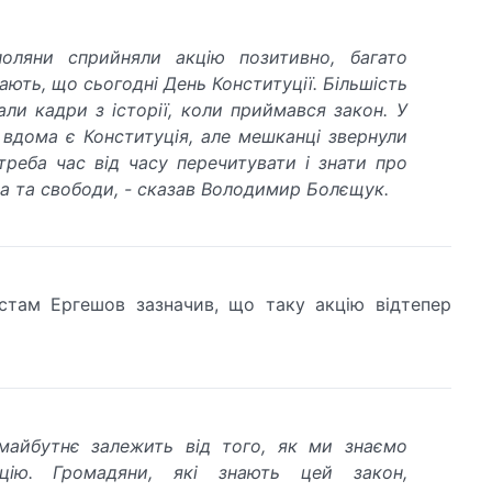
поляни сприйняли акцію позитивно, багато
ають, що сьогодні День Конституції. Більшість
али кадри з історії, коли приймався закон. У
 вдома є Конституція, але мешканці звернули
ї треба час від часу перечитувати і знати про
ва та свободи, - сказав Володимир Болєщук.
стам Ергешов зазначив, що таку акцію відтепер
майбутнє залежить від того, як ми знаємо
уцію. Громадяни, які знають цей закон,