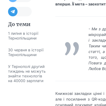
вперше. Її мета – заохотит
До теми
- Ми з д
1 липня в історії
мікрорай
Тернопільщини
і заклад
Таким чи
30 червня в історії
статті, 
Тернопільщини
того, щ
Повага д
У Тернополі другий
Любов Во
тиждень не можуть
знайти технологів
на 40000 зарплати
Книжкові закладки цінні і
але і посилання з QR-код
основний документ країни