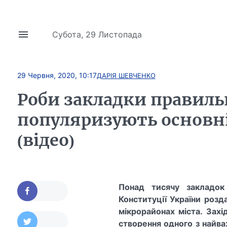
Субота, 29 Листопада
29 Червня, 2020, 10:17
ДАРІЯ ШЕВЧЕНКО
Роби закладки правиль
популяризують основні
(відео)
Понад тисячу закладок
Конституції України розд
мікрорайонах міста. Захі
створення одного з найва