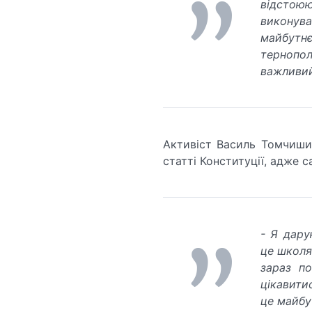
відстою
виконуват
майбутн
тернопол
важливий
Активіст Василь Томчишин
статті Конституції, адже 
- Я дару
це школяр
зараз по
цікавити
це майбу