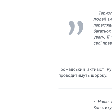
- Терно
людей зн
перегляд
багатьох
увагу, ї
свої пра
Громадський активіст Ру
проводитимуть щороку.
- Наше 
Констит