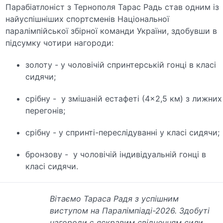
Парабіатлоніст з Тернополя Тарас Радь став одним із
найуспішніших спортсменів Національної
паралімпійської збірної команди України, здобувши в
підсумку чотири нагороди:
золоту - у чоловічій спринтерській гонці в класі
сидячи;
срібну - у змішаній естафеті (4×2,5 км) з лижних
перегонів;
срібну - у спринті-переслідуванні у класі сидячи;
бронзову - у чоловічій індивідуальній гонці в
класі сидячи.
Вітаємо Тараса Радя з успішним
виступом на Паралімпіаді-2026. Здобуті
нагороди є яскравим свідченням сили