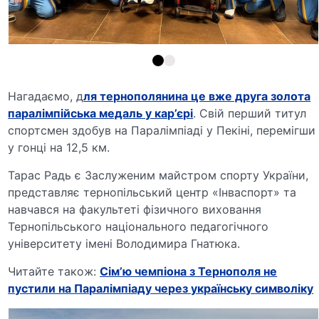
Нагадаємо, д
ля тернополянина це вже друга золота
паралімпійська медаль у кар’єрі
. Свій перший титул
спортсмен здобув на Паралімпіаді у Пекіні, перемігши
у гонці на 12,5 км.
Тарас Радь є Заслуженим майстром спорту України,
представляє тернопільський центр «Інваспорт» та
навчався на факультеті фізичного виховання
Тернопільського національного педагогічного
університету імені Володимира Гнатюка.
Читайте також:
Сім’ю чемпіона з Тернополя не
пустили на Паралімпіаду через українську символіку