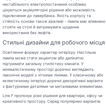
нестабільного електропостачання особливо
цінуються акумуляторні рішення або можливість
підключення до павербанка. Якість корпусу та
стійкість основи також важливі - лампа має впевнено
стояти на столі й витримувати щоденне
використання без люфтів.
Стильні дизайни для робочого місця
Освітлення формує характер інтер’єру. Настільна
лампа може стати акцентом або делікатно
підтримати загальну стилістику кімнати. У
мінімалістичному просторі доречно виглядають
лаконічні моделі з чіткими лініями. У класичному або
еклектичному інтер’єрі доречні декоративні варіанти
з фактурними деталями чи металевими елементами.
Line F пропонує різні рішення для квартири, офісу чи
креативного простору. Серед популярних варіантів: