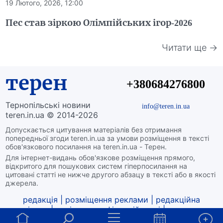
19 Лютого, 2026, 12:00
Пес став зіркою Олімпійських ігор-2026
Читати ще →
терен
+380684276800
Тернопільські новини
info@teren.in.ua
teren.in.ua © 2014-2026
Допускається цитування матеріалів без отримання
попередньої згоди teren.in.ua за умови розміщення в тексті
обов'язкового посилання на teren.in.ua - Терен.
Для інтернет-видань обов'язкове розміщення прямого,
відкритого для пошукових систем гіперпосилання на
цитовані статті не нижче другого абзацу в тексті або в якості
джерела.
редакція
|
розміщення реклами
|
редакційна
політика
|
політика конфіденційності
|
структура
власності
|
про нас