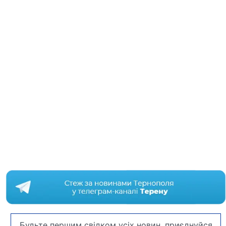
Будьте першим свідком усіх новин, приєднуйся