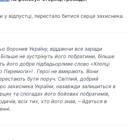
 у відпустці, перестало битися серце захисника.
ьо боронив Україну, віддаючи все заради
 Більше не зустрінуть його побратими, більше
ть його добре підбадьорливе слово «Хлопці
о Перемоги»! . Герої не вмирають. Вони
ерестають бути поруч. Світлий, добрий
ро захисника України, назавжди залишиться в
рцях та спогадах його бойових побратимів,
одичів, всіх тих, хто його знав, – йдеться в
енні.