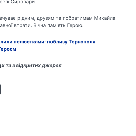
селі Сировари.
вчуває рідним, друзям та побратимам Михайла
вної втрати. Вічна пам'ять Герою.
лили пелюстками: поблизу Тернополя
Героєм
и та з відкритих джерел