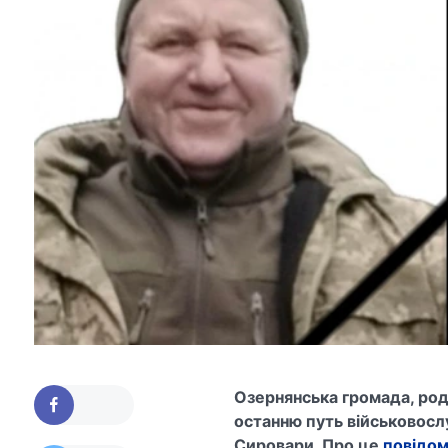
Озернянська громада, роди
останню путь військовос
Сировари. Про це
повідо