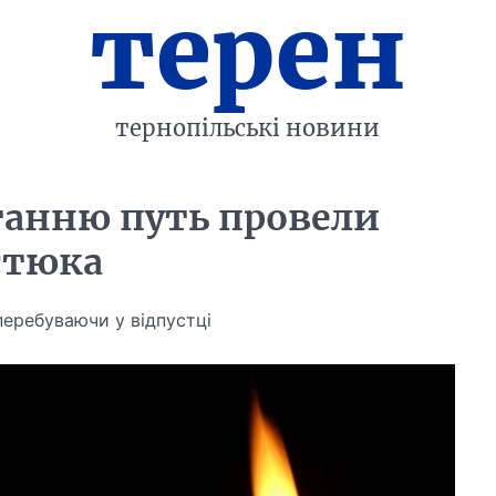
терен
тернопільські новини
танню путь провели
стюка
перебуваючи у відпустці