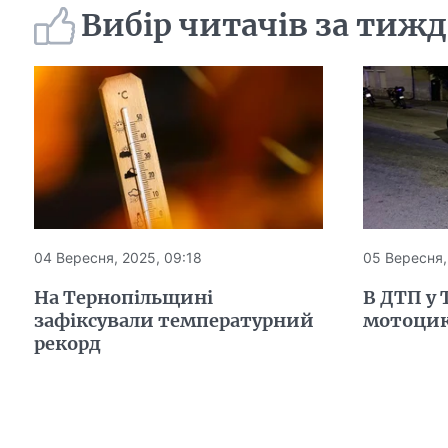
Вибір читачів за тиж
04 Вересня, 2025, 09:18
05 Вересня,
На Тернопільщині
В ДТП у 
зафіксували температурний
мотоцик
рекорд