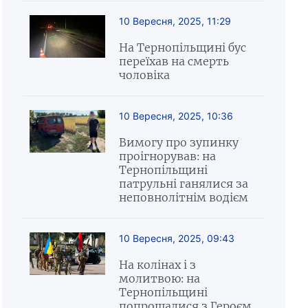
10 Вересня, 2025, 11:29
На Тернопільщині бус
переїхав на смерть
чоловіка
10 Вересня, 2025, 10:36
Вимогу про зупинку
проігнорував: на
Тернопільщині
патрульні ганялися за
неповнолітнім водієм
10 Вересня, 2025, 09:43
На колінах і з
молитвою: на
Тернопільщині
попрощалися з Героєм