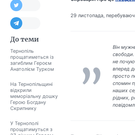
29 листопада, перебуваючи
До теми
Він мужн
Тернопіль
свободи.
прощатиметься із
не почую
загиблим Героєм
вперед д
Анатолієм Турком
просто п
спомин п
На Тернопільщині
відкрили
наших се
меморіальну дошку
рідних, р
Герою Богдану
повідомл
Скрипнику
У Тернополі
прощатимуться з