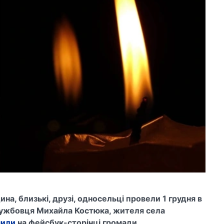
на, близькі, друзі, односельці провели 1 грудня в
лужбовця Михайла Костюка, жителя села
мили
на фейсбук-сторінці громади.