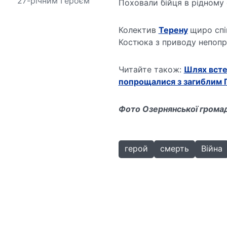
27-річним Героєм
Поховали бійця в рідному 
Колектив
Терену
щиро спі
Костюка з приводу непопра
Читайте також:
Шлях всте
попрощалися з загиблим 
Фото Озернянської громад
герой
смерть
Війна