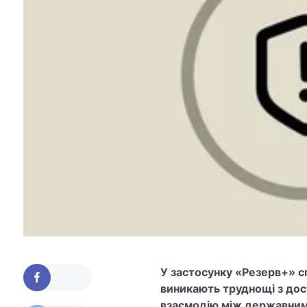
У застосунку «Резерв+» с
виникають труднощі з дос
взаємодію між державним