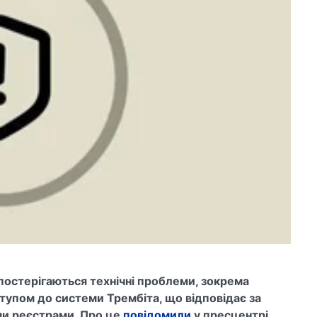
постерігаються технічні проблеми, зокрема
тупом до системи Трембіта, що відповідає за
и реєстрами. Про це
повідомили
у пресцентрі