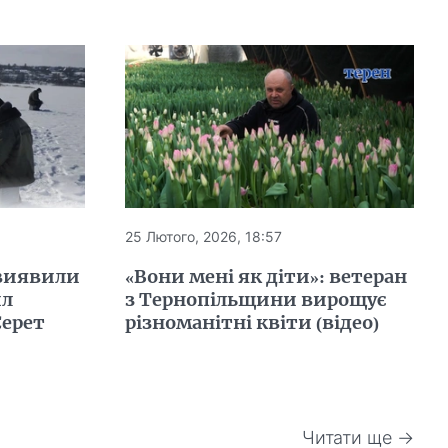
25 Лютого, 2026, 18:57
 виявили
«Вони мені як діти»: ветеран
ил
з Тернопільщини вирощує
Серет
різноманітні квіти (відео)
Читати ще →