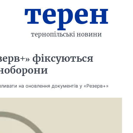
терен
тернопільські новини
езерв+» фіксуються
іноборони
пливати на оновлення документів у «Резерв+»