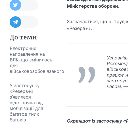
Міністерства оборони.
Зазначається, що ці труд
«Резерв+».
До теми
Електронне
направлення на
Усі рані
ВЛК: що змінилось
Рекоменд
для
військов
військовозобов'язаного
працює н
застосун
У застосунку
часом
, —
«Резерв+»
з’явилася
відстрочка від
мобілізації для
багатодітних
батьків
Скриншот із застосунку «