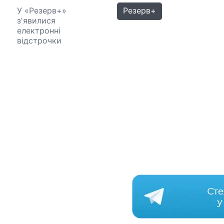
У «Резерв+»
Резерв+
з'явилися
електронні
відстрочки