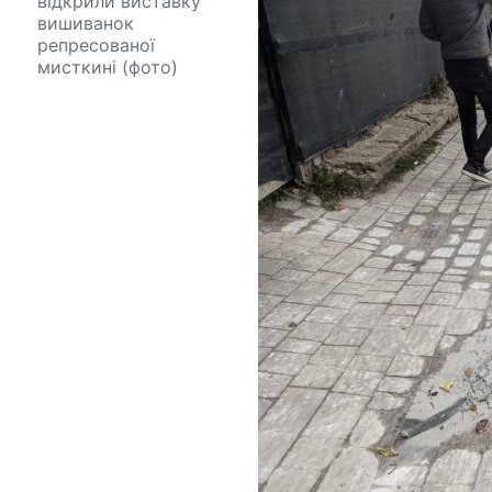
відкрили виставку
вишиванок
репресованої
мисткині (фото)