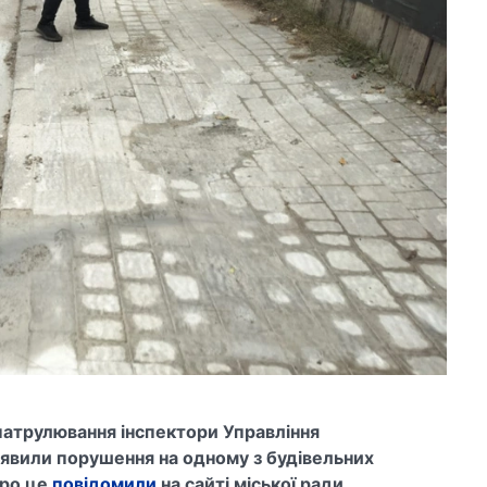
 патрулювання інспектори Управління
виявили порушення на одному з будівельних
Про це
повідомили
на сайті міської ради.