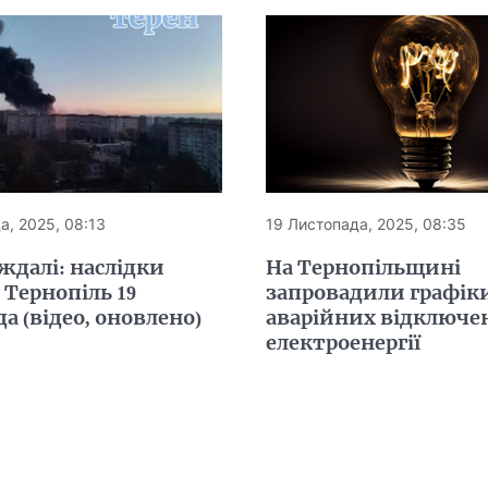
а, 2025, 08:13
19 Листопада, 2025, 08:35
ждалі: наслідки
На Тернопільщині
 Тернопіль 19
запровадили графік
а (відео, оновлено)
аварійних відключе
електроенергії