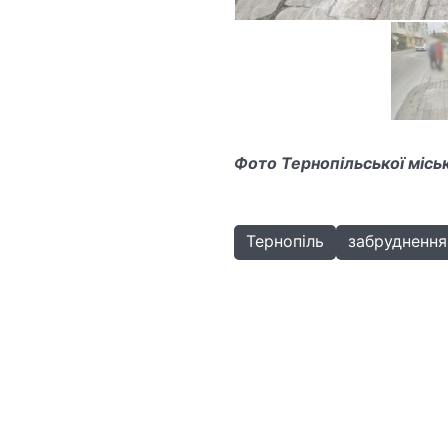
Фото Тернопільської місь
Тернопіль
забруднення