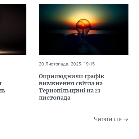
20 Листопада, 2025, 19:15
Оприлюднили графік
и
вимкнення світла на
нь
Тернопільщині на 21
листопада
Читати ще →