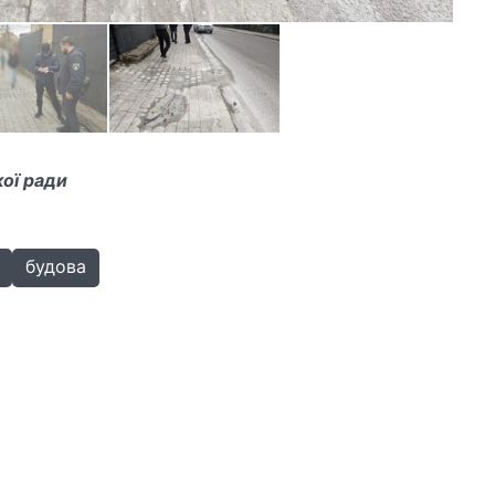
кої ради
будова