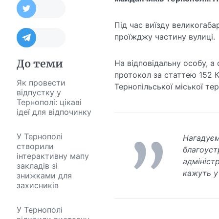
Під час виїзду великогаб
проїжджу частину вулиці.
До теми
На відповідальну особу, а
протокол за статтею 152 
Як провести
Тернопільської міської те
відпустку у
Тернополі: цікаві
ідеї для відпочинку
У Тернополі
Нагадуєм
створили
благоуст
інтерактивну мапу
адміністр
закладів зі
кажуть у 
знижками для
захисників
У Тернополі