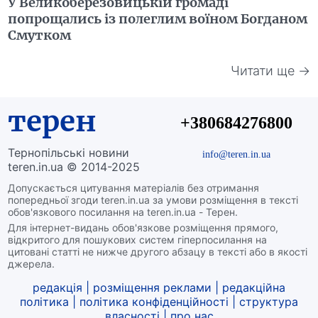
У Великоберезовицькій громаді
попрощались із полеглим воїном Богданом
Смутком
Читати ще →
терен
+380684276800
Тернопільські новини
info@teren.in.ua
teren.in.ua © 2014-2025
Допускається цитування матеріалів без отримання
попередньої згоди teren.in.ua за умови розміщення в тексті
обов'язкового посилання на teren.in.ua - Терен.
Для інтернет-видань обов'язкове розміщення прямого,
відкритого для пошукових систем гіперпосилання на
цитовані статті не нижче другого абзацу в тексті або в якості
джерела.
редакція
|
розміщення реклами
|
редакційна
політика
|
політика конфіденційності
|
структура
власності
|
про нас