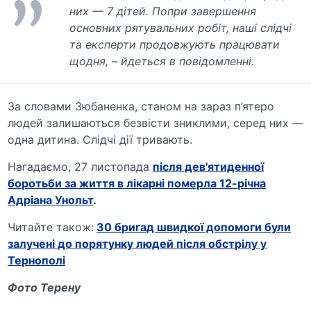
них — 7 дітей. Попри завершення
основних рятувальних робіт, наші слідчі
та експерти продовжують працювати
щодня, – йдеться в повідомленні.
За словами Зюбаненка, станом на зараз п’ятеро
людей залишаються безвісти зниклими, серед них —
одна дитина. Слідчі дії тривають.
Нагадаємо, 27 листопада
після дев'ятиденної
боротьби за життя в лікарні померла 12-річна
Адріана Унольт
.
Читайте також:
30 бригад швидкої допомоги були
залучені до порятунку людей після обстрілу у
Тернополі
Фото Терену