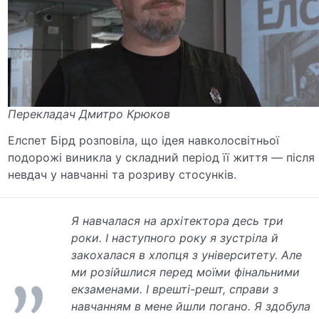
Перекладач Дмитро Крюков
Елспет Бірд розповіла, що ідея навколосвітньої
подорожі виникла у складний період її життя — після
невдач у навчанні та розриву стосунків.
Я навчалася на архітектора десь три
роки. І наступного року я зустріла й
закохалася в хлопця з університету. Але
ми розійшлися перед моїми фінальними
екзаменами. І врешті-решт, справи з
навчанням в мене йшли погано. Я здобула