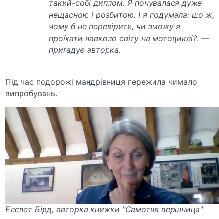
такий-собі диплом. Я почувалася дуже
нещасною і розбитою. І я подумала: що ж,
чому б не перевірити, чи зможу я
проїхати навколо світу на мотоциклі?, —
пригадує авторка.
Під час подорожі мандрівниця пережила чимало
випробувань.
Елспет Бірд, авторка книжки "Самотня вершниця"