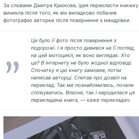
За словами Дмитра Крюкова, ідея перекласти книжку
виникла після того, як він випадково побачив
фотографію авторки після повернення з мандрівки.
Це було її фото після повернення з
подорожі. І я просто дивився на її погляд,
на цей мотоцикл, як воно виглядає. Хто
це? В інтернету не було жодної відповіді.
Спочатку я цю книгу замовив, потім
написав авторці. Спитав про дозвіл на
переклад. Так ми познайомились, почали
спілкуватись. Власне, так і народилася ця
перекладена книга, — каже перекладач.