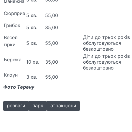
манежна
Сюрприз
5 хв.
55,00
Грибок
5 хв.
35,00
Діти до трьох років
Веселі
5 хв.
55,00
обслуговуються
гірки
безкоштовно
Діти до трьох років
Берізка
10 хв.
35,00
обслуговуються
безкоштовно
Клоун
3 хв.
55,00
Фото Терену
розваги
парк
атракціони