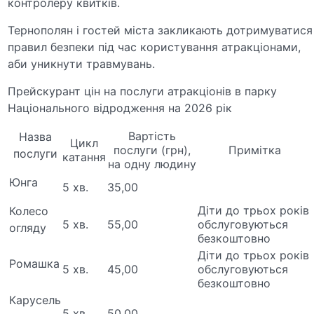
контролеру квитків.
Тернополян і гостей міста закликають дотримуватися
правил безпеки під час користування атракціонами,
аби уникнути травмувань.
Прейскурант цін на послуги атракціонів в парку
Національного відродження на 2026 рік
Вартість
Назва
Цикл
послуги (грн),
Примітка
послуги
катання
на одну людину
Юнга
5 хв.
35,00
Діти до трьох років
Колесо
5 хв.
55,00
обслуговуються
огляду
безкоштовно
Діти до трьох років
Ромашка
5 хв.
45,00
обслуговуються
безкоштовно
Карусель
5 хв.
50,00