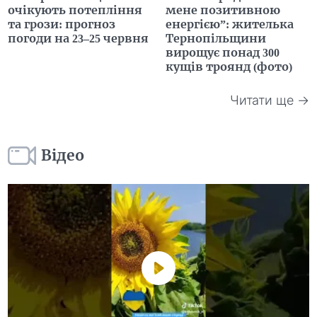
очікують потепління
мене позитивною
та грози: прогноз
енергією”: жителька
погоди на 23–25 червня
Тернопільщини
вирощує понад 300
кущів троянд (фото)
Читати ще →
Відео