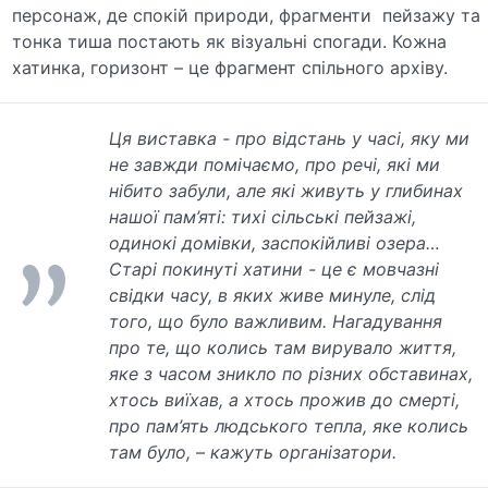
персонаж, де спокій природи, фрагменти пейзажу та
тонка тиша постають як візуальні спогади. Кожна
хатинка, горизонт – це фрагмент спільного архіву.
Ця виставка - про відстань у часі, яку ми
не завжди помічаємо, про речі, які ми
нібито забули, але які живуть у глибинах
нашої пам’яті: тихі сільські пейзажі,
одинокі домівки, заспокійливі озера…
Старі покинуті хатини - це є мовчазні
свідки часу, в яких живе минуле, слід
того, що було важливим. Нагадування
про те, що колись там вирувало життя,
яке з часом зникло по різних обставинах,
хтось виїхав, а хтось прожив до смерті,
про пам’ять людського тепла, яке колись
там було, – кажуть організатори.