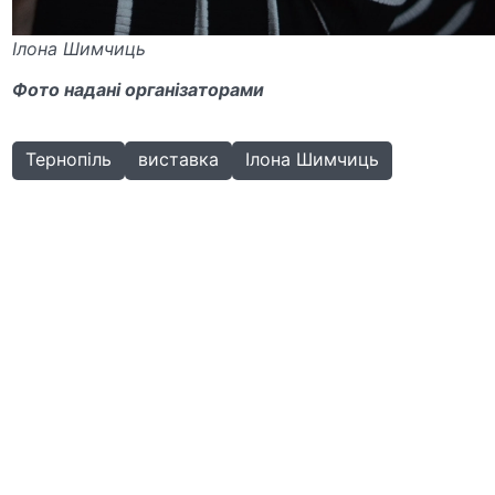
Ілона Шимчиць
Фото надані організаторами
Тернопіль
виставка
Ілона Шимчиць