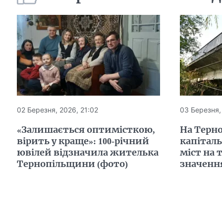
02 Березня, 2026, 21:02
03 Березня,
«Залишається оптимісткою,
На Терн
вірить у краще»: 100-річний
капітал
ювілей відзначила жителька
міст на 
Тернопільщини (фото)
значенн