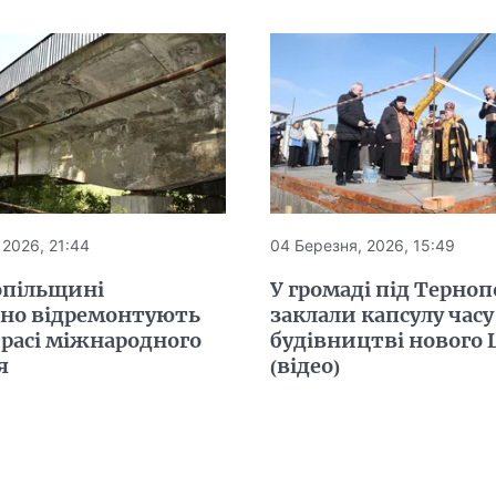
 2026, 21:44
04 Березня, 2026, 15:49
опільщині
У громаді під Терно
ьно відремонтують
заклали капсулу часу
трасі міжнародного
будівництві нового
я
(відео)