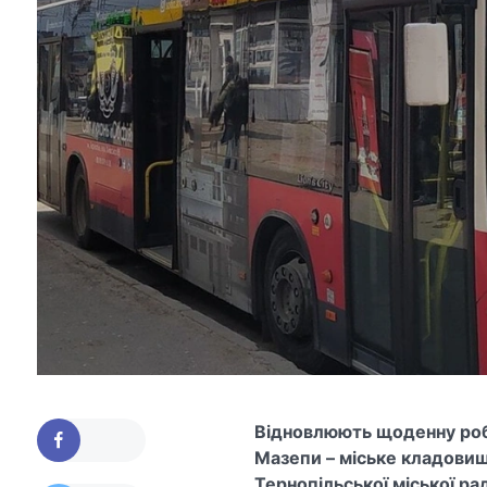
Відновлюють щоденну робо
Мазепи – міське кладовищ
Тернопільської міської ра