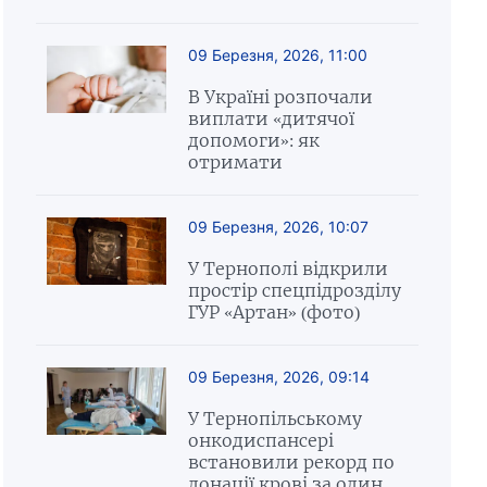
09 Березня, 2026, 11:00
В Україні розпочали
виплати «дитячої
допомоги»: як
отримати
09 Березня, 2026, 10:07
У Тернополі відкрили
простір спецпідрозділу
ГУР «Артан» (фото)
09 Березня, 2026, 09:14
У Тернопільському
онкодиспансері
встановили рекорд по
донації крові за один