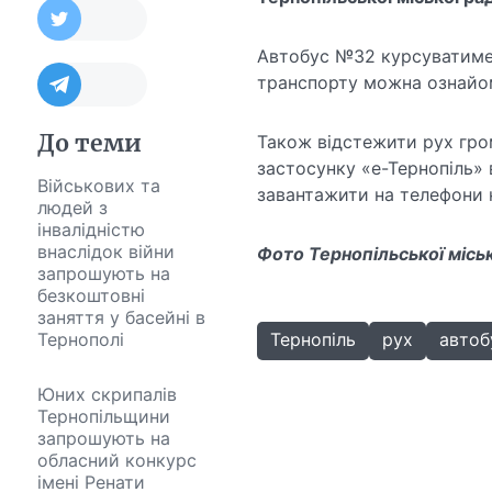
Автобус №32 курсуватиме 
транспорту можна ознайом
До теми
Також відстежити рух гро
застосунку «е-Тернопіль» 
Військових та
завантажити на телефони
людей з
інвалідністю
внаслідок війни
Фото Тернопільської місь
запрошують на
безкоштовні
заняття у басейні в
Тернополі
Тернопіль
рух
автоб
Юних скрипалів
Тернопільщини
запрошують на
обласний конкурс
імені Ренати