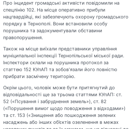
Про інцидент громадські активісти повідомили на
спецлінію 102. На місце оперативно прибули
нацгвардійці, які забезпечують охорону громадського
порядку в Тернополі. Вони встановили особу
порушника та задокументували обставини
правопорушення.
Також на місце виїхали представники управління
муніципальної інспекції Тернопільської міської ради.
Інспектори склали на порушника протокол за
статтею 152 КУпАП та зобов'язали його повністю
прибрати засмічену територію.
Окрім цього, чоловік може бути притягнутий до
відповідальності ще за трьома статтями КУпАП: ст.
52 («Псування і забруднення земель»), ст. 82
(«Порушення вимог щодо поводження з відходами»)
та ст. 153 («Знищення або пошкодження зелених
насаджень або інших об’єктів озеленення в межах
населених пунктів та за їх межами, що не віднесені до