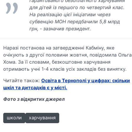
гарантованого безоплатного харчування
для дітей із першого по четвертий клас.
На реалізацію цієї ініціативи через
субвенцію МОН передбачили 5,8 млрд
грн, - зазначив президент.
Наразі постанова на затвердженні Кабміну, яке
очікують з другої половини жовтня, повідомила Ольга
Хома. За її словами, безкоштовне харчування
отримають учні 1-4 класів усіх закладів без винятку.
Читайте також:
Освіта в Тернополі у цифрах: скільки
шкіл та дитсадків є у місті.
Фото з відкритих джерел
школи
харчування