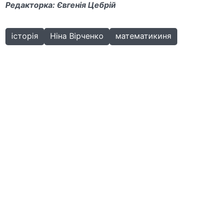
Редакторка: Євгенія Цебрій
історія
Ніна Вірченко
математикиня