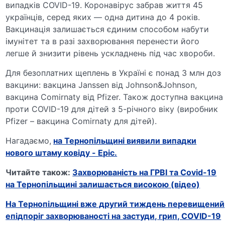
випадків COVID-19. Коронавірус забрав життя 45
українців, серед яких — одна дитина до 4 років.
Вакцинація залишається єдиним способом набути
імунітет та в разі захворювання перенести його
легше й знизити рівень ускладнень під час хвороби.
Для безоплатних щеплень в Україні є понад 3 млн доз
вакцини: вакцина Janssen від Johnson&Johnson,
вакцина Comirnaty від Pfizer. Також доступна вакцина
проти COVID-19 для дітей з 5-річного віку (виробник
Pfizer – вакцина Comirnaty для дітей).
Нагадаємо,
на Тернопільщині виявили випадки
нового штаму ковіду - Epic.
Читайте також:
Захворюваність на ГРВІ та Covid-19
на Тернопільщині залишається високою (відео)
На Тернопільщині вже другий тиждень перевищений
епідпоріг захворюваності на застуди, грип, COVID-19