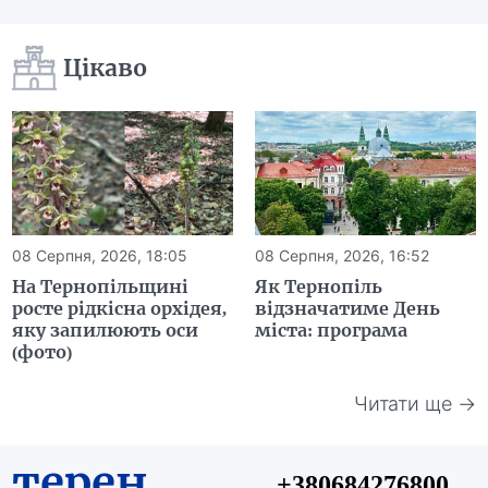
Цікаво
08 Серпня, 2026, 18:05
08 Серпня, 2026, 16:52
На Тернопільщині
Як Тернопіль
росте рідкісна орхідея,
відзначатиме День
яку запилюють оси
міста: програма
(фото)
Читати ще →
терен
+380684276800