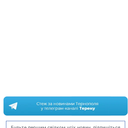
Будьте першим свідком усіх новин, підпишіться