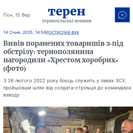
терен
Пон, 15 Вер
тернопільські новини
14 Січня, 2025, 14:59
РОСТИСЛАВ ФУК
Вивів поранених товаришів з-під
обстрілу: тернополянина
нагородили «Хрестом хоробрих»
(фото)
З 26 лютого 2022 року боєць служить у лавах ЗСУ,
пройшовши шлях від солдата-стрільця до командира
взводу