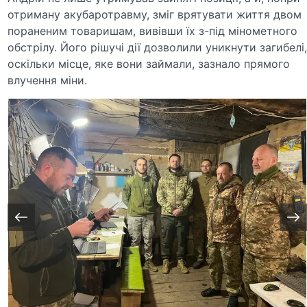
отриману акубаротравму, зміг врятувати життя двом
пораненим товаришам, вивівши їх з-під мінометного
обстрілу. Його рішучі дії дозволили уникнути загибелі
оскільки місце, яке вони займали, зазнало прямого
влучення міни.