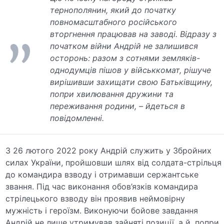
тернополянин, який до початку
повномасштабного російського
вторгнення працював на заводі. Відразу з
початком війни Андрій не залишився
осторонь: разом з сотнями земляків-
однодумців пішов у військкомат, рішуче
вирішивши захищати свою Батьківщину,
попри хвилювання дружини та
переживання родини, – йдеться в
повідомленні.
З 26 лютого 2022 року Андрій служить у Збройних
силах України, пройшовши шлях від солдата-стрільця
до командира взводу і отримавши сержантське
звання. Під час виконання обов’язків командира
стрілецького взводу він проявив неймовірну
мужність і героїзм. Виконуючи бойове завдання
Андрій не лише утримував зайняті позиції, а й, попри