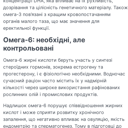
концентрації DHA, яка впливає на їх рухливість,
дозрівання та цілісність генетичного матеріалу. Також
омега-3 пов’язані з кращим кровопостачанням
органів малого таза, що має значення для
еректильної функції.
Омега-6: необхідні, але
контрольовані
Омега-6 жирні кислоти беруть участь у синтезі
стероїдних гормонів, зокрема естрогену та
прогестерону, і є фізіологічно необхідними. Водночас
сучасний раціон часто містить їх у надмірній
кількості через широке використання рафінованих
рослинних олій і промислових продуктів.
Надлишок омега-6 порушує співвідношення жирних
кислот і може сприяти розвитку хронічного
запалення, що негативно впливає на овуляцію, якість
ендометрію та сперматогенез. Тому в підготовці до