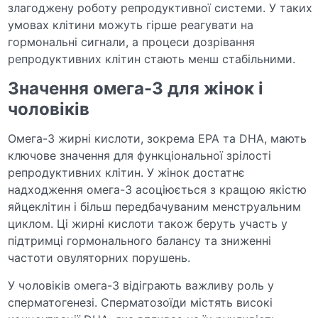
злагоджену роботу репродуктивної системи. У таких
умовах клітини можуть гірше реагувати на
гормональні сигнали, а процеси дозрівання
репродуктивних клітин стають менш стабільними.
Значення омега-3 для жінок і
чоловіків
Омега-3 жирні кислоти, зокрема EPA та DHA, мають
ключове значення для функціональної зрілості
репродуктивних клітин. У жінок достатнє
надходження омега-3 асоціюється з кращою якістю
яйцеклітин і більш передбачуваним менструальним
циклом. Ці жирні кислоти також беруть участь у
підтримці гормонального балансу та зниженні
частоти овуляторних порушень.
У чоловіків омега-3 відіграють важливу роль у
сперматогенезі. Сперматозоїди містять високі