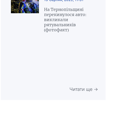
На Тернопільщині
перекинулося авто:
викликали
рятувальників
(фотофакт)
Читати ще →