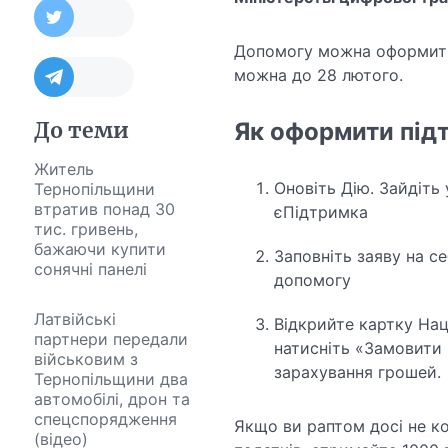
Допомогу можна оформити я
можна до 28 лютого.
До теми
Як оформити під
Житель
Оновіть Дію. Зайдіть 
Тернопільщини
втратив понад 30
єПідтримка
тис. гривень,
бажаючи купити
Заповніть заяву на с
сонячні панелі
допомогу
Латвійські
Відкрийте картку Нац
партнери передали
натисніть «Замовити 
військовим з
зарахування грошей.
Тернопільщини два
автомобілі, дрон та
спецспорядження
Якщо ви раптом досі не к
(відео)