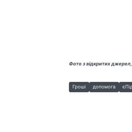
Фото з відкритих джерел,
Гроші
допомога
єПі