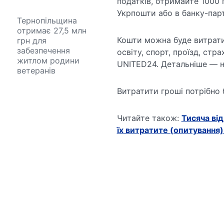
податків, отримайте 1000 
Укрпошти або в банку-парт
Тернопільщина
отримає 27,5 млн
Кошти можна буде витратит
грн для
забезпечення
освіту, спорт, проїзд, стр
житлом родини
UNITED24. Детальніше — н
ветеранів
Витратити гроші потрібно 
Читайте також:
Тисяча від
їх витратите (опитування)