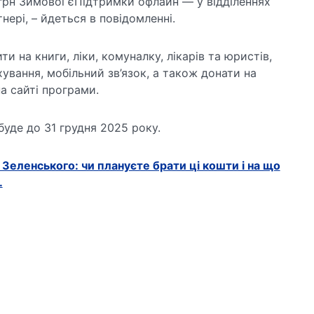
грн Зимової єПідтримки офлайн — у відділеннях
нері, – йдеться в повідомленні.
и на книги, ліки, комуналку, лікарів та юристів,
ахування, мобільний зв’язок, а також донати на
а сайті програми.
буде до 31 грудня 2025 року.
 Зеленського: чи плануєте брати ці кошти і на що
.