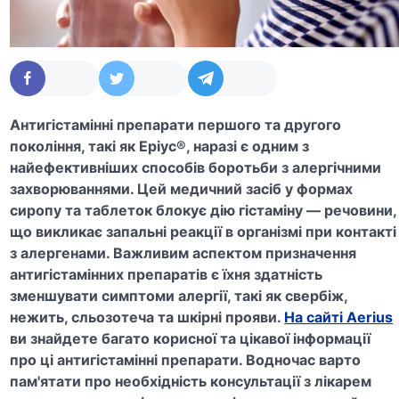
Антигістамінні препарати першого та другого
покоління, такі як Еріус®, наразі є одним з
найефективніших способів боротьби з алергічними
захворюваннями. Цей медичний засіб у формах
сиропу та таблеток блокує дію гістаміну — речовини,
що викликає запальні реакції в організмі при контакті
з алергенами. Важливим аспектом призначення
антигістамінних препаратів є їхня здатність
зменшувати симптоми алергії, такі як свербіж,
нежить, сльозотеча та шкірні прояви.
На сайті Aerius
ви знайдете багато корисної та цікавої інформації
про ці антигістамінні препарати. Водночас варто
пам'ятати про необхідність консультації з лікарем