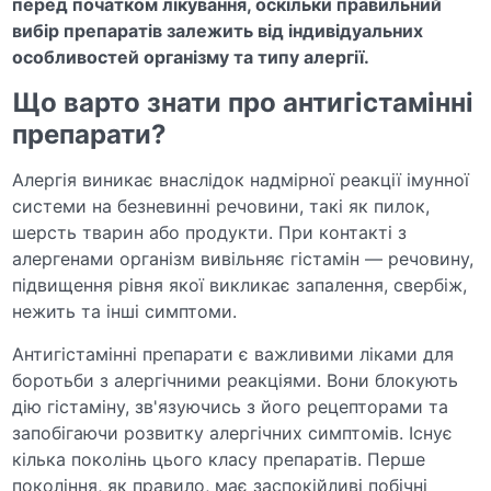
перед початком лікування, оскільки правильний
вибір препаратів залежить від індивідуальних
особливостей організму та типу алергії.
Що варто знати про антигістамінні
препарати?
Алергія виникає внаслідок надмірної реакції імунної
системи на безневинні речовини, такі як пилок,
шерсть тварин або продукти. При контакті з
алергенами організм вивільняє гістамін — речовину,
підвищення рівня якої викликає запалення, свербіж,
нежить та інші симптоми.
Антигістамінні препарати є важливими ліками для
боротьби з алергічними реакціями. Вони блокують
дію гістаміну, зв'язуючись з його рецепторами та
запобігаючи розвитку алергічних симптомів. Існує
кілька поколінь цього класу препаратів. Перше
покоління, як правило, має заспокійливі побічні