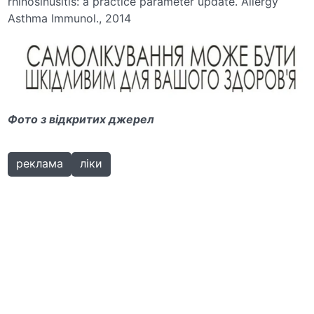
rhinosinusitis: a practice parameter update. Allergy
Asthma Immunol., 2014
Фото з відкритих джерел
реклама
ліки