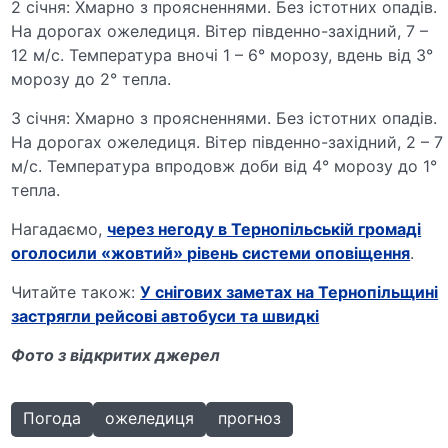
2 січня: Хмарно з проясненнями. Без істотних опадів.
На дорогах ожеледиця. Вітер південно-західний, 7 –
12 м/с. Температура вночі 1 – 6° морозу, вдень від 3°
морозу до 2° тепла.
3 січня: Хмарно з проясненнями. Без істотних опадів.
На дорогах ожеледиця. Вітер південно-західний, 2 – 7
м/с. Температура впродовж доби від 4° морозу до 1°
тепла.
Нагадаємо,
через негоду в Тернопільській громаді
оголосили «жовтий» рівень системи оповіщення
.
Читайте також:
У снігових заметах на Тернопільщині
застрягли рейсові автобуси та швидкі
Фото з відкритих джерел
Погода
ожеледиця
прогноз