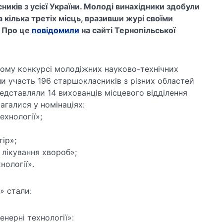
ників з усієї України. Молоді винахідники здобули
 кілька третіх місць, вразивши журі своїми
. Про це
повідомили
на сайті Тернопільської
кому конкурсі молодіжних науково-технічних
ли участь 196 старшокласників з різних областей
едставляли 14 вихованців місцевого відділення
магалися у номінаціях:
технології»;
тір»;
а лікування хвороб»;
хнології».
» стали:
енерні технології»: