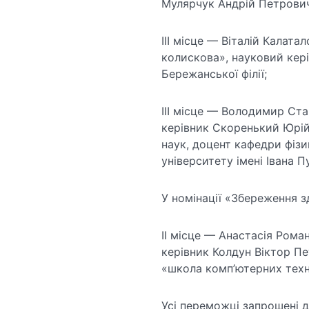
Мулярчук Андрій Петрович,
III місце — Віталій Калат
колискова», науковий кер
Бережанської філії;
III місце — Володимир Ст
керівник Скоренький Юрі
наук, доцент кафедри фізи
університету імені Івана П
У номінації «Збереження з
II місце — Анастасія Роман
керівник Колдун Віктор П
«школа комп’ютерних техн
Усі переможці запрошені д