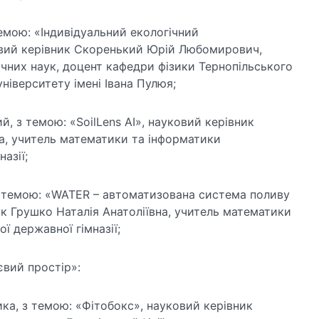
темою: «Індивідуальний екологічний
овий керівник Скоренький Юрій Любомирович,
чних наук, доцент кафедри фізики Тернопільського
ніверситету імені Івана Пулюя;
ий, з темою: «SoilLens AI», науковий керівник
на, учитель математики та інформатики
азії;
 з темою: «WATER – автоматизована система поливу
к Грушко Наталія Анатоліївна, учитель математики
ї державної гімназії;
євий простір»:
ика, з темою: «Фітобокс», науковий керівник