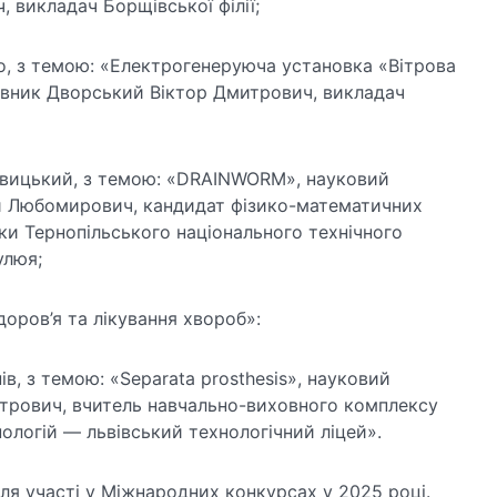
 викладач Борщівської філії;
ало, з темою: «Електрогенеруюча установка «Вітрова
івник Дворський Віктор Дмитрович, викладач
авицький, з темою: «DRAINWORM», науковий
й Любомирович, кандидат фізико-математичних
ки Тернопільського національного технічного
улюя;
доров’я та лікування хвороб»:
ів, з темою: «Separata prosthesis», науковий
етрович, вчитель навчально-виховного комплексу
ологій — львівський технологічний ліцей».
ля участі у Міжнародних конкурсах у 2025 році.