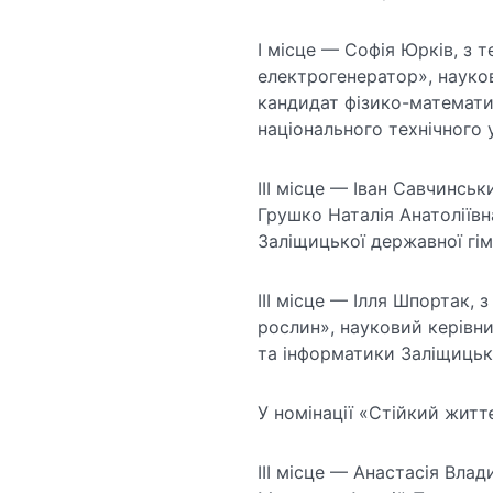
I місце — Софія Юрків, з 
електрогенератор», наук
кандидат фізико-математи
національного технічного у
III місце — Іван Савчинськ
Грушко Наталія Анатоліїв
Заліщицької державної гімн
III місце — Ілля Шпортак,
рослин», науковий керівни
та інформатики Заліщицько
У номінації «Стійкий житт
III місце — Анастасія Влад