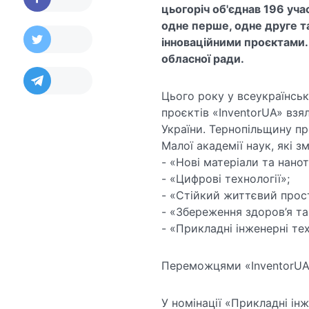
цьогоріч об'єднав 196 учас
одне перше, одне друге та
інноваційними проєктами
обласної ради.
Цього року у всеукраїнсь
проєктів «InventorUA» взя
України. Тернопільщину пр
Малої академії наук, які з
- «Нові матеріали та нано
- «Цифрові технології»;
- «Стійкий життєвий прос
- «Збереження здоров’я т
- «Прикладні інженерні те
Переможцями «InventorUA
У номінації «Прикладні інж