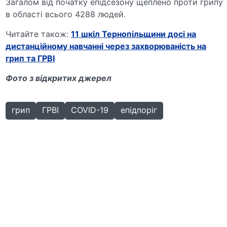
Загалом від початку епідсезону щеплено проти грипу
в області всього 4288 людей.
Читайте також:
11 шкіл Тернопільщини досі на
дистанційному навчанні через захворюваність на
грип та ГРВІ
Фото з відкритих джерел
грип
ГРВІ
COVID-19
епідпоріг