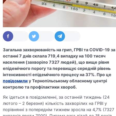
Загальна захворюваність на грип, ГРВІ та COVID-19 за
останні 7 днів склала 719,4 випадку на 100 тисяч
населення (захворіло 7327 людей), що вище рівня
епідемічного порогу та перевищує середній рівень
інтенсивності епідемічного процесу на 37%. Про це
повідомили
у Тернопільському обласному центрі
контролю та профілактики хвороб.
Як ідеться в повідомленні, за останній тиждень (24
лютого – 2 березня) кількість захворілих на ГРВІ у
порівнянні з попереднім тижнем зросла на 4,7% (7327
випадків проти 7000). Питома вага дітей до 18 років