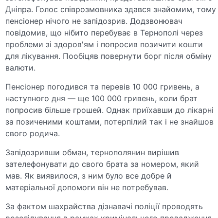
Дніпра. Голос співрозмовника здався знайомим, тому
пенсіонер нічого не запідозрив. Додзвонювач
повідомив, що нібито перебуває в Тернополі через
проблеми зі здоров'ям і попросив позичити кошти
для лікування. Пообіцяв повернути борг після обміну
валюти.
Пенсіонер погодився та перевів 10 000 гривень, а
наступного дня — ще 100 000 гривень, коли брат
попросив більше грошей. Однак приїхавши до лікарні
за позиченими коштами, потерпілий так і не знайшов
свого родича.
Запідозривши обман, тернополянин вирішив
зателефонувати до свого брата за номером, який
мав. Як виявилося, з ним було все добре й
матеріальної допомоги він не потребував.
За фактом шахрайства дізнавачі поліції проводять
розслідування в рамках кримінального провадження