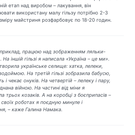
ній етап над виробом – лакування, він
ювати використану малу гільзу потрібно 2-3
озміру майстриня розфарбовує по 18-20 годин.
априклад, працюю над зображенням ляльки-
. На іншій гільзі я написала «Україна – це ми».
дтворила українське селище: хатка, лелеки,
 водоймою. На третій гільзі зобразила бабусю,
ь і чекає онуків. На четвертій – лелеку і пару,
днана війною. На частині від міни я
а трьох козаків. А на коробці з боєприпасів –
У своїх роботах я поєдную минуле і
ня, – каже Галина Намака.