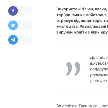
Використані гільзи, каски
тернопільська майстриня 
отримує від волонтерів та 
мистецтва. Розмальовані 
виручені кошти з яких йду
Це вийшл
військові
подарува
розмалюва
я почала
За освітою Галина ланшаф