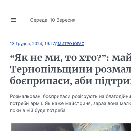
Середа, 10 Вересня
13 Грудня, 2024, 19:27
ДМИТРО ЮРАС
“Як не ми, то хто?”: ма
Тернопільщини розмал
боєприпаси, аби підтр
Розмальовані боєприпаси розігрують на благодійни
потреби армії. Як каже майстриня, зараз вона мал
поки в ній буде потреба