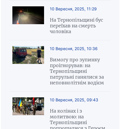
10 Вересня, 2025, 11:29
На Тернопільщині бус
переїхав на смерть
чоловіка
10 Вересня, 2025, 10:36
Вимогу про зупинку
проігнорував: на
Тернопільщині
патрульні ганялися за
неповнолітнім водієм
10 Вересня, 2025, 09:43
На колінах і з
молитвою: на
Тернопільщині
попрощалися з Героєм