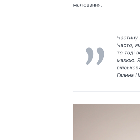
малювання.
Частину і
Часто, я
то тоді в
малюю. Я
військов
Галина Н