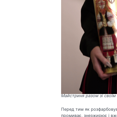
Майстриня разом зі своїм
Перед тим як розфарбовув
промиває, знезжирює і вж