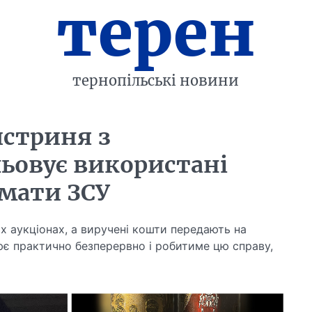
терен
тернопільські новини
йстриня з
ьовує використані
имати ЗСУ
х аукціонах, а виручені кошти передають на
ює практично безперервно і робитиме цю справу,