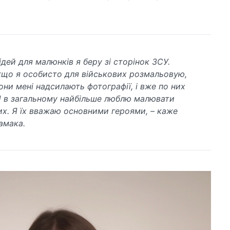
дей для малюнків я беру зі сторінок ЗСУ.
кщо я особисто для військових розмальовую,
они мені надсилають фотографії, і вже по них
 в загальному найбільше люблю малювати
их. Я їх вважаю основними героями, – каже
амака.