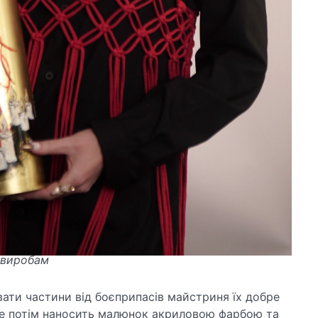
 виробам
ати частини від боєприпасів майстриня їх добре
е потім наносить малюнок акриловою фарбою та