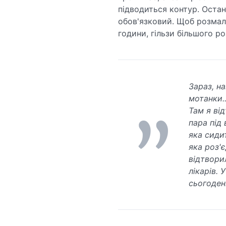
підводиться контур. Остан
обов'язковий. Щоб розмал
години, гільзи більшого р
Зараз, н
мотанки..
Там я ві
пара під
яка сидит
яка роз'є
відтворил
лікарів. 
сьогоден