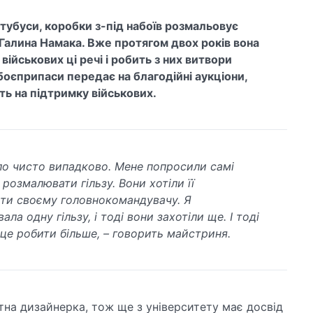
, тубуси, коробки з-під набоїв розмальовує
Галина Намака. Вже протягом двох років вона
військових ці речі і робить з них витвори
боєприпаси передає на благодійні аукціони,
ть на підтримку військових.
о чисто випадково. Мене попросили самі
 розмалювати гільзу. Вони хотіли її
ти своєму головнокомандувачу. Я
ла одну гільзу, і тоді вони захотіли ще. І тоді
 це робити більше, – говорить майстриня.
тна дизайнерка, тож ще з університету має досвід