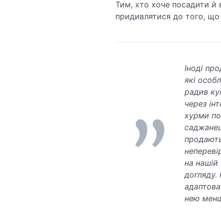
Тим, хто хоче посадити й
придивлятися до того, що
Іноді пр
які особл
радив ку
через ін
хурми по
саджанец
продають
непереві
на нашій 
догляду. 
адаптован
нею менш