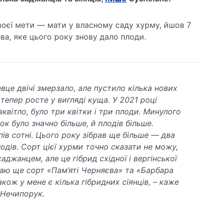
воєї мети — мати у власному саду хурму, йшов 7
ева, яке цього року знову дало плоди.
вце двічі змерзало, але пустило кілька нових
і тепер росте у вигляді куща. У 2021 році
квітло, було три квітки і три плоди. Минулого
ок було значно більше, й плодів більше.
пів сотні. Цього року зібрав ще більше — два
одів. Сорт цієї хурми точно сказати не можу,
аджанцем, але це гібрид східної і вергінської
аю ще сорт «Пам’яті Черняєва» та «Барбара
кож у мене є кілька гібридних сіянців, – каже
 Нечипорук.