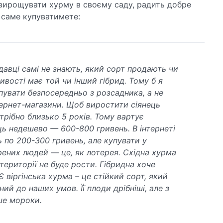
 вирощувати хурму в своєму саду, радить добре
 саме купуватимете:
одавці самі не знають, який сорт продають чи
ивості має той чи інший гібрид. Тому б я
пувати безпосередньо з розсадника, а не
тернет-магазини. Щоб виростити сіянець
трібно близько 5 років. Тому вартує
ь недешево — 600-800 гривень. В інтернеті
 по 200-300 гривень, але купувати у
рених людей — це, як лотерея. Східна хурма
території не буде рости. Гібридна хоче
Є віргінська хурма – це стійкий сорт, який
ий до наших умов. Її плоди дрібніші, але з
е мороки.