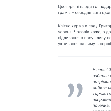
Цьогорічні плоди господар
грамів – середня вага цьог
Квітне хурма в саду Григор
червня. Чоловік каже, в д
підливання в посушливу по
укривання на зиму в перші
У перші 
набирає 
потріска
робити с
торкаєть
неправил
побачив,