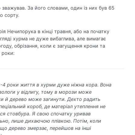
 зважував. За його словами, один із них був 65
о сорту.
ія Нечипорука в кінці травня, або на початку
огляді хурма не дуже вибаглива, але вимагає
году, обрізання, коли є загущення крони та
 роки:
3-4 роки життя в хурми дуже ніжна кора. Вона
вологи у відлигу, тому в морози може
ти й дерево може загинути. Дехто радить
пеціальний короб, де матеріал утеплення не
ся стовбура. Я свою спочатку уривав
ьно, лише дихаючою плівкою. Потім, коли
 що дерево змерзає, перейшов на інші