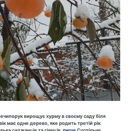
ечипорук вирощує хурму в своєму саду біля
ік має одне дерево, яке родить третій рік
ілька саджанців та сіянців,
пише
Суспільне.