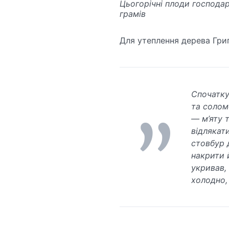
Цьогорічні плоди господар
грамів
Для утеплення дерева Григ
Спочатку
та солом
— м’яту т
відлякат
стовбур 
накрити 
укривав,
холодно,