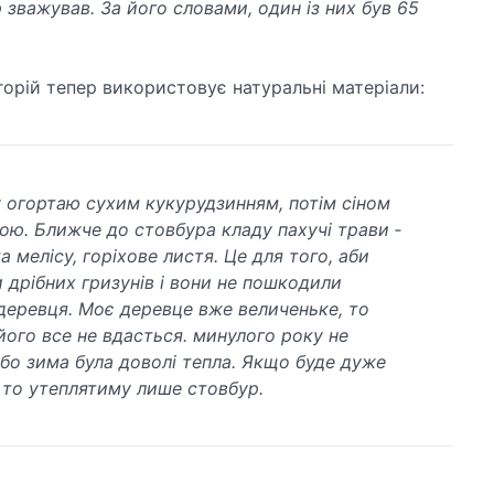
 зважував. За його словами, один із них був 65
орій тепер використовує натуральні матеріали:
 огортаю сухим кукурудзинням, потім сіном
ою. Ближче до стовбура кладу пахучі трави ­
а мелісу, горіхове листя. Це для того, аби
и дрібних гризунів і вони не пошкодили
деревця. Моє деревце вже величеньке, то
його все не вдасться. минулого року не
 бо зима була доволі тепла. Якщо буде дуже
 то утеплятиму лише стовбур.