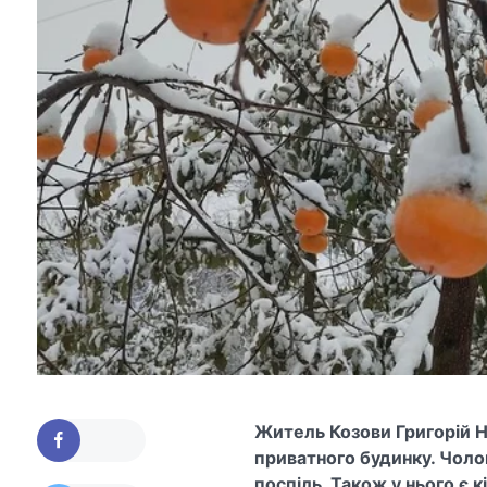
Житель Козови Григорій Н
приватного будинку. Чолов
поспіль. Також у нього є к