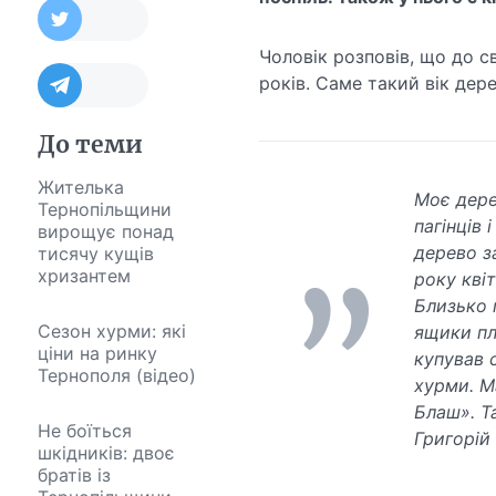
Чоловік розповів, що до с
років. Саме такий вік дер
До теми
Жителька
Моє дере
Тернопільщини
пагінців 
вирощує понад
дерево за
тисячу кущів
хризантем
року квіт
Близько 
Сезон хурми: які
ящики пл
ціни на ринку
купував с
Тернополя (відео)
хурми. М
Блаш». Та
Не боїться
Григорій
шкідників: двоє
братів із