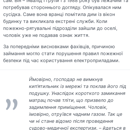
сам. Він – інвалід І групи і з 1988 року був лежачим та
потребував стороннього догляду. Опікувалася ним
сусідка. Саме вона вранці помітила дим із вікон
будинку та викликала екстрені служби. Коли
пожежно-рятувальні підрозділи зайшли до оселі,
чоловік уже не подавав ознак життя.
За попередніми висновками фахівців, причиною
займання могло стати порушення правил пожежної
безпеки під час користування електроприладами.
Ймовірно, господар не вимкнув
кип’ятильник із мережі та поклав його під
подушку. Унаслідок короткого замикання
матрац почав тліти, що призвело до
задимлення приміщення. Чоловік,
імовірно, отруївся чадним газом. Так це
чи ні стане відомо після проведення
судово-медичної експертизи, – йдеться в