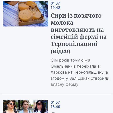
01.07
19:42
Сири із козячого
молока
виготовляють на
сімейній фермі на
Тернопільщині
(відео)
Сім років тому сім’я
Омельченків переїхала з
Харкова на Тернопільщину, а
згодом у Заліщиках створили
власну ферму
01.07
18:49