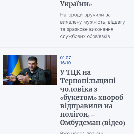
України»
Нагороди вручили за
виявлену мужність, відвагу
та зразкове виконання
службових обов'язків
01.07
16:10
У ТЦК на
Тернопільщині
чоловіка з
«букетом» хвороб
відправили на
полігон, –
Омбудсман (відео)
Вже через два дні