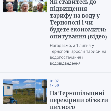
Як ставитесь до
підвищення
тарифу на воду у
Тернополі і чи
будете економити:
опитування (відео)
Нагадаємо, з 1 липня у
Тернополі зросли тарифи на
водопостачання і
водовідведення
01.07
17:56
На Тернопільщині
перевірили об’єкти
питного