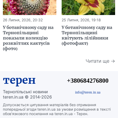
26 Липня, 2026, 20:32
25 Липня, 2026, 19:18
У ботанічному саду на
У ботанічному саду на
Тернопільщині
Тернопільщині
показали колекцію
квітують лілійники
розквітлих кактусів
(фотофакт)
(фото)
Читати ще →
терен
+380684276800
Тернопільські новини
info@teren.in.ua
teren.in.ua © 2014-2026
Допускається цитування матеріалів без отримання
попередньої згоди teren.in.ua за умови розміщення в тексті
обов'язкового посилання на teren.in.ua - Терен.