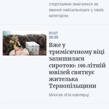
спортсмени змагалися за
звання найсильніших у своїх
категоріях
01.07
20:35
Вже у
тримісячному віці
залишилася
сиротою: 100-літній
ювілей святкує
жителька
Тернопільщини
Многая літа ювілярці