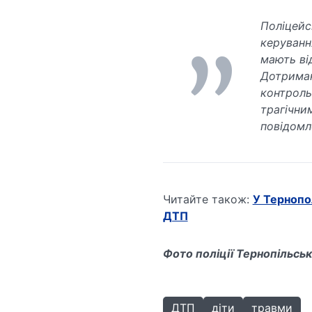
Поліцейс
керуванн
мають ві
Дотриман
контроль
трагічни
повідомл
Читайте також:
У Тернопо
ДТП
Фото поліції Тернопільськ
ДТП
діти
травми