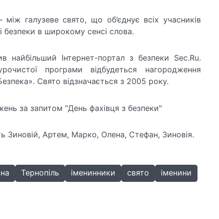
 між галузеве свято, що об’єднує всіх учасників
зі безпеки в широкому сенсі слова.
ив найбільший Інтернет-портал з безпеки Sec.Ru.
урочистої програми відбудеться нагородження
Безпека». Свято відзначається з 2005 року.
ь Зиновій, Артем, Марко, Олена, Стефан, Зиновія.
ина
Тернопіль
іменинники
свято
іменини