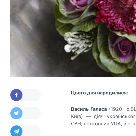
Цього дня народилися:
Василь Галаса
(1920 с.Бі
Київ) — діяч українськог
ОУН, полковник УПА, в.о. 