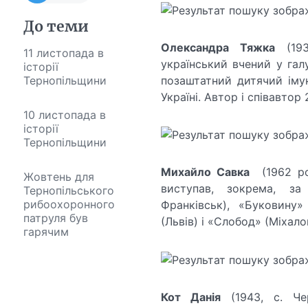
До теми
Олександра Тяжка
(193
11 листопада в
український вчений у гал
історії
позаштатний дитячий імун
Тернопільщини
Україні. Автор і співавтор
10 листопада в
історії
Тернопільщини
Михайло Савка
(1962 рок
Жовтень для
виступав, зокрема, за 
Тернопільського
рибоохоронного
Франківськ), «Буковину»
патруля був
(Львів) і «Слобод» (Міхало
гарячим
Кот Данія
(1943, с. Чер