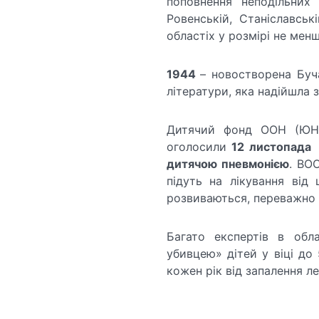
поповнення неподільних 
Ровенській, Станіславськ
областіх у розмірі не менш
1944
– новостворена Буч
літератури, яка надійшла 
Дитячий фонд ООН (ЮНІС
оголосили
12 листопада
дитячою пневмонією
. ВО
підуть на лікування від
розвиваються, переважно в
Багато експертів в обл
убивцею» дітей у віці до 
кожен рік від запалення л