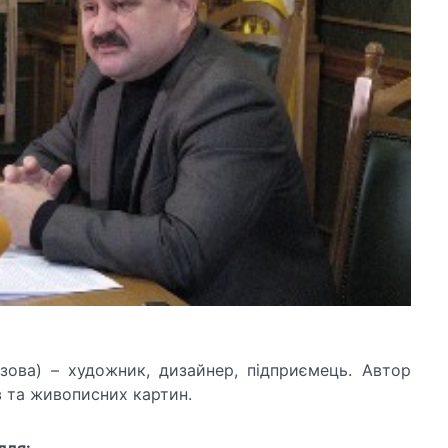
зова) – художник, дизайнер, підприємець. Автор
ів та живописних картин.
лля: