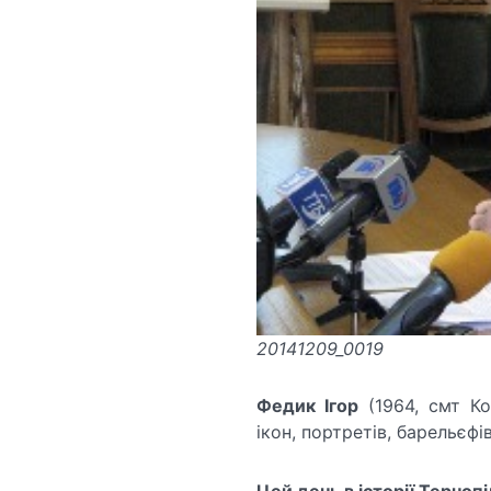
20141209_0019
Федик Ігор
(1964, смт Ко
ікон, портретів, барельєф
Цей день в історії Тернопі