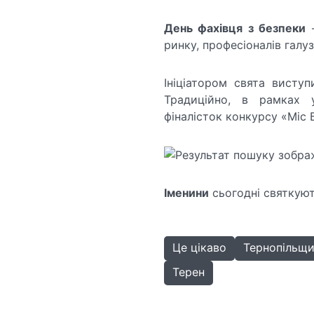
День фахівця з безпеки
–
ринку, професіоналів галу
Ініціатором свята виступ
Традиційно, в рамках 
фіналісток конкурсу «Міс 
Іменини
сьогодні святкуют
Це цікаво
Тернопільщ
Терен