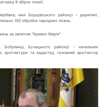
вторка 8 збірок поезії.
ербівка, нині Борщівського району) – дириґент,
близько 100 обробок народних пісень.
. Бобулинц
і, Бучацького району) - начальник
я, архітектури та кадастру, головний архітектор