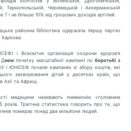
фондів колгоспів у Волинській, Дрогобичській,
ій, Тернопольській, Чернівецькій і Аккерманській
е 7 і не більше 10% від грошових доходів артілей.
ацька районна бібліотека одержала першу партію
з Харкова.
ЕФ) і Всесвітня організація охорони здоров’я
Д
нем
початку масштабної кампанії по
боротьбі з
ОЗ і ЮНІСЕФ почали кампанію зі збору коштів, які
 цього захворювання дітей у десятках країн, що
 Азії та Африці.
асті медицини називають пневмонію «головним
5 років. Трагічна статистика говорить про те, що
егенів помирає понад два мільйони людей.