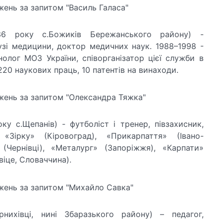
6 року с.Божиків Бережанського району) -
узі медицини, доктор медичних наук. 1988–1998 -
олог МОЗ України, співорганізатор цієї служби в
 220 наукових праць, 10 патентів на винаходи.
у с.Щепанів) - футболіст і тренер, півзахисник,
«Зірку» (Кіровоград), «Прикарпаття» (Івано-
 (Чернівці), «Металург» (Запоріжжя), «Карпати»
віце, Словаччина).
нихівці, нині Збаразького району) – педагог,