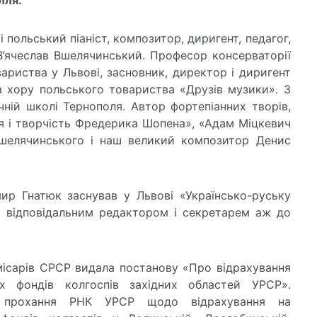
і польський піаніст, композитор, диригент, педагог,
’ячеслав Вшелячинський. Професор консерваторії
ариства у Львові, засновник, директор і диригент
 хору польського товариства «Друзів музики». З
ній школі Тернополя. Автор фортепіанних творів,
тя і творчість Фредерика Шопена», «Адам Міцкевич
Вшелячинського і наш великий композитор Денис
ир Гнатюк заснував у Львові «Українсько-руську
в відповідальним редактором і секретарем аж до
ісарів СРСР видала постанову «Про відрахування
х фондів колгоспів західних областей УРСР».
и прохання РНК УРСР щодо відрахування на