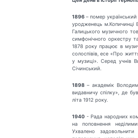
1896
– помер український 
уродженець м.Копичинці В
Галицького музичного тов
симфонічного оркестру та
1878 року працює в музич
солоспівів, есе «Про жит
у музиці». Серед учнів 
Січинський.
1898
– академік Володим
видавничу спілку», де бу
літа 1912 року.
1940
- Рада народних ком
на поповнення неділими
Ухвалено задовольнит