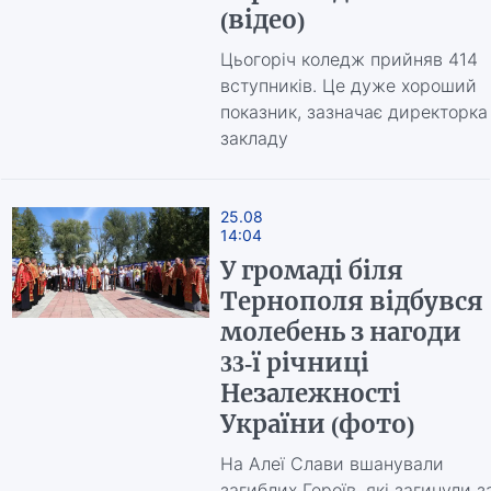
(відео)
Цьогоріч коледж прийняв 414
вступників. Це дуже хороший
показник, зазначає директорка
закладу
25.08
14:04
У громаді біля
Тернополя відбувся
молебень з нагоди
33-ї річниці
Незалежності
України (фото)
На Алеї Слави вшанували
загиблих Героїв, які загинули з