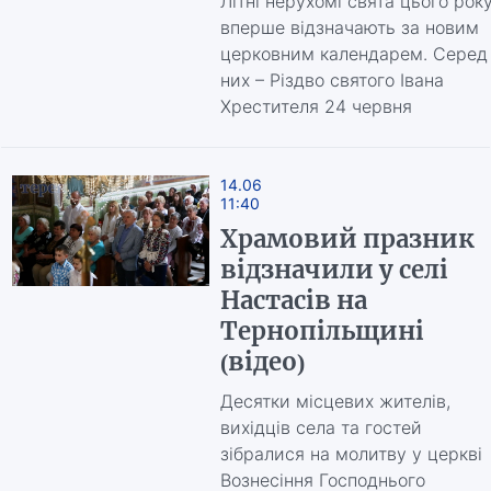
Літні нерухомі свята цього рок
вперше відзначають за новим
церковним календарем. Серед
них – Різдво святого Івана
Хрестителя 24 червня
14.06
11:40
Храмовий празник
відзначили у селі
Настасів на
Тернопільщині
(відео)
Десятки місцевих жителів,
вихідців села та гостей
зібралися на молитву у церкві
Вознесіння Господнього