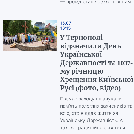
— проїзд стане безкоштовним
15.07
16:15
У Тернополі
відзначили День
Української
Державності та 1037-
му річницю
Хрещення Київської
Русі (фото, відео)
Під час заходу вшанували
пам’ять полеглих захисників та
всіх, хто віддав життя за
Українську Державність. А
також традиційно освятили