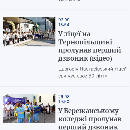
02.09
18:54
У ліцеї на
Тернопільщині
пролунав перший
дзвоник (відео)
Цьогоріч Настасівський ліцей
святкує своє 50-ліття
26.08
19:50
У Бережанському
коледжі пролунав
перший дзвоник