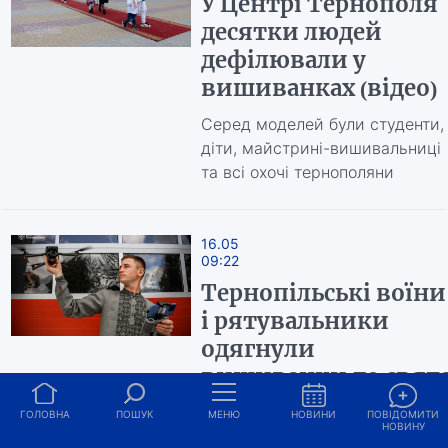
У Центрі Тернополя
десятки людей
дефілювали у
вишиванках (відео)
Серед моделей були студенти,
діти, майстрині-вишивальниці
та всі охочі тернополяни
16.05
09:22
Тернопільські воїни
і рятувальники
одягнули
вишиванки до свят
(фото)
ГОЛОВНА
ПОШУК
МЕНЮ
НОВИНИ
ПОВІДОМИТИ
НОВИНУ
Всесвітній день вишиванки