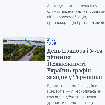
З нагоди свята за сумлінну
службу відзначили нагородам
військовослужбовців,
правоохоронців і рятувальникі
21.08
16:58
День Прапора і 34-та
річниця
Незалежності
України: графік
заходів у Тернополі
Від виставок до благодійних
концертів — у Тернопільській
громаді відбудеться низка
урочистих подій з нагоди