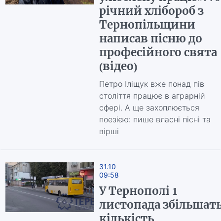
річний хлібороб з
Тернопільщини
написав пісню до
професійного свята
(відео)
Петро Іліщук вже понад пів
століття працює в аграрній
сфері. А ще захоплюється
поезією: пише власні пісні та
вірші
31.10
09:58
У Тернополі 1
листопада збільшат
кількість