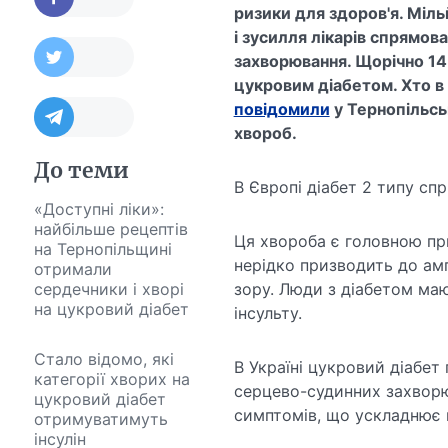
ризики для здоров'я. Міл
і зусилля лікарів спрямова
захворювання. Щорічно 14 
цукровим діабетом. Хто в
повідомили
у
Тернопільсь
хвороб.
До теми
В Європі діабет 2 типу сп
«Доступні ліки»:
найбільше рецептів
Ця хвороба є головною при
на Тернопільщині
нерідко призводить до ам
отримали
сердечники і хворі
зору. Люди з діабетом ма
на цукровий діабет
інсульту.
Стало відомо, які
В Україні цукровий діабет
категорії хворих на
серцево-судинних захворюв
цукровий діабет
симптомів, що ускладнює й
отримуватимуть
інсулін