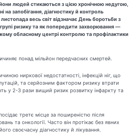
ьйони людей стикаються з цією хронічною недугою,
ні на запобігання, діагностику й контроль
листопада весь світ відзначає День боротьби з
 групі ризику та як попередити захворювання —
кому обласному центрі контролю та профілактики
ричиняє понад мільйон передчасних смертей.
чиною ниркової недостатності, інфекцій ніг, що
путацій, та серйозним фактором ризику втрати
ють у 2-3 рази вищий ризик розвитку інфаркту та
 посідає третє місце за поширеністю після
ань та онкології. Часто він протікає без явних
ого своєчасну діагностику й лікування.