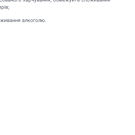
рів;
вживання алкоголю.