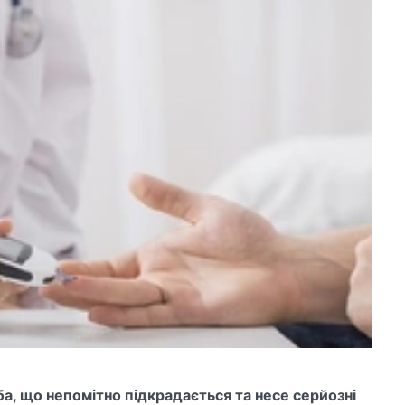
а, що непомітно підкрадається та несе серйозні