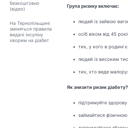
безкоштовно
Група ризику включає:
(відео)
людей із зайвою ваго
На Тернопільщині
зміняться правила
осіб віком від 45 рокі
видачі інсуліну
хворим на діабет
тих, у кого в родині
людей із високим ти
тих, хто веде малору
Як знизити ризик діабету?
підтримуйте здорову 
займайтеся фізичною
дотримуйтеся збалан