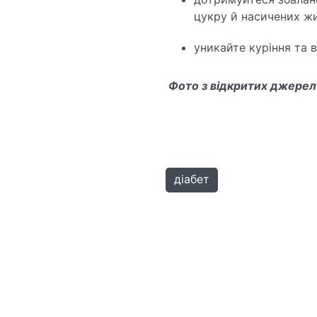
цукру й насичених жи
уникайте куріння та 
Фото з відкритих джерел
діабет