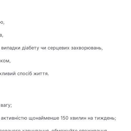
ю,
в,
 є випадки діабету чи серцевих захворювань,
ском,
хливий спосіб життя.
вагу;
 активністю щонайменше 150 хвилин на тиждень;
сованого харчування, обмежуйте споживання