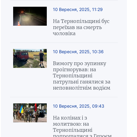
10 Вересня, 2025, 11:29
На Тернопільщині бус
переїхав на смерть
чоловіка
10 Вересня, 2025, 10:36
Вимогу про зупинку
проігнорував: на
Тернопільщині
патрульні ганялися за
неповнолітнім водієм
10 Вересня, 2025, 09:43
На колінах і з
молитвою: на
Тернопільщині
попрощалися з Героєм