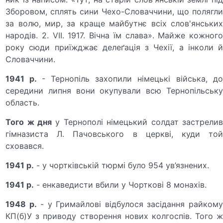
Зборовом, сплять сини Чехо-Словаччини, що полягли
за волю, мир, за краще май­бутнє всіх слов'янських
народів. 2. VII. 1917. Вічна їм слава». Майже кожного
року сюди приїжджає делеґація з Чехії, а інколи й
Словаччини.
1941 р.
- Тернопіль захопили німецькі війська, д
середини липня вони окупували всю Тернопільську
область.
Того ж дня
у Тернополі німецький солдат застрели
гімназиста Л. Пачовського в церкві, куди той
сховався.
1941 р.
- у чортківській тюрмі було 954 ув’язнених.
1941 р.
- енкаведисти вбили у Чорткові 8 монахів.
1948 р.
- у Гримайлові відбулося засідання райком
КП(б)У з приводу створення нових колгоспів. Того ж