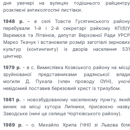
дня увечері на вулицях тодішнього райцентру
розклеєні антиколгоспні листівки.
1948 р. -
в селі Товсте Гусятинського район
перебували 1-й і 2-й секретарі райкому КП(б)У
Веремєєв та Літвінов, депутат Верховної Ради УРСР
Марко Ткачук і встановили розмір заготівлі зернових
культур (контингенту) із дворів населення 531
центнер.
1979 р.
- в с. Вимислівка Козвського району на місц
зруйнованої представниками радянської влади
могили Д. Пукала (член проводу ОУН), уночі
невідомий поставив березовий хрест із тризубом.
1981 р.
- новозбудованому населеному пункту, яки
виник на місці хутора Липники, присвоєно назву
Заводське (нині це селище Чортківського району).
1989 р.
– о. Михайло Хрипа (ЧНІ) зі Львова біл