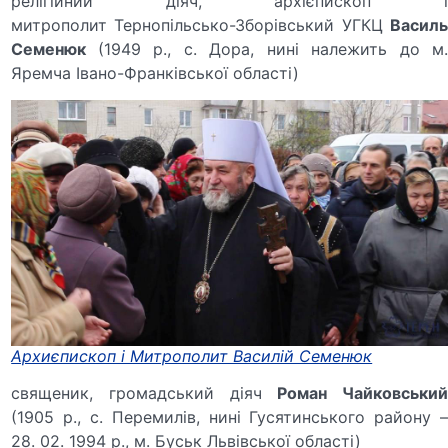
релігійний діяч, архієпископ і
митрополит Тернопільсько-Зборівський УГКЦ
Василь
Семенюк
(1949 р., с. Дора, нині належить до м
Яремча Івано-Франківської області)
Архиєпископ і Митрополит Василій Семенюк
священик, громадський діяч
Роман Чайковськи
(1905 р., с. Перемилів, нині Гусятинського району –
28. 02. 1994 р., м. Буськ Львівської області)