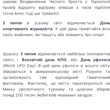
церкви Воздвиження Чесного Хреста у Тернополі
провів відкриту відправу вперше з часів підпілля
(хоча воно тоді ще тривало).
2 липня
в усьому світі відзначається
Ден
спортивного журналіста.
У цей день привітайте всі
своїх знайомих, які пишуть або знімають про спорт.
Щороку
2 липня
відзначається найбільш інопланетне
свято –
Всесвітній день НЛО
, або
День уфолог
(World UFO Day). В цей день уфологи зі всього світу
збираються в американському місті Розуелл та
організовують там відповідний тематичний
фестиваль. Фактично, це місто перетворилося на
Мекку уфологічного туризму та щорічно збирає
понад 200 тисяч любителів неземних загадок.