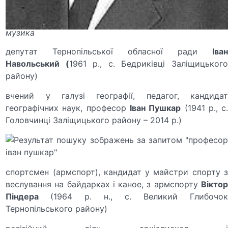
музика
депутат Тернопільської обласної ради
Іван
Навольський (
1961 р., с. Бедриківці Заліщицьког
району)
вчений у галузі географії, педагог, кандидат
географічних наук, професор
Іван Пушкар
(1941 р., с
Головчинці Заліщицького району – 2014 р.)
спортсмен (армспорт), кандидат у майстри спорту з
веслування на байдарках і ка­ное, з армспорту
Віктор
Піндера
(1964 р. н., с. Великий Глибочо
Тернопільського району)