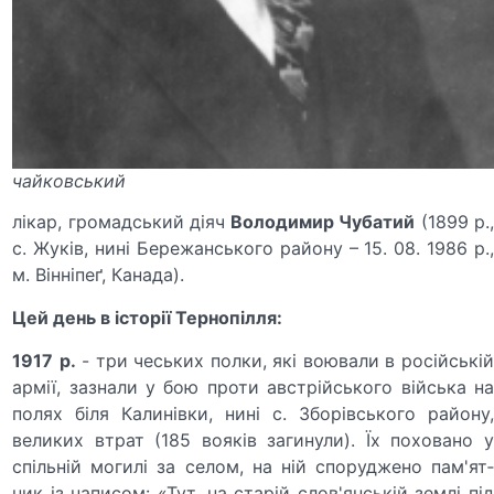
чайковський
лікар, громадський діяч
Володимир Чубатий
(1899 р.
с. Жуків, нині Бережанського району – 15. 08. 1986 р.,
м. Вінніпеґ, Канада).
Цей день в історії Тернопілля:
1917
р.
- три чеських полки, які во­ювали в російські
армії, зазнали у бою проти австрійського війська на
полях біля Калинівки, нині с. Зборівського району,
великих втрат (185 вояків загинули). Їх поховано у
спільній мо­гилі за селом, на ній споруджено пам'ят­
ник із написом: «Тут, на старій слов'янській землі під