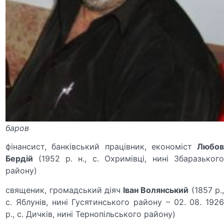
баров
фінансист, банківський пра­цівник, економіст
Любов
Бердій
(1952 р. н., с. Охримівці, нині Збаразьког
району)
священик, громадський діяч
Іван Волянський
(1857 р.
с. Яблунів, нині Гусятинського району – 02. 08. 1926
р., с. Дичків, нині Тернопільського району)