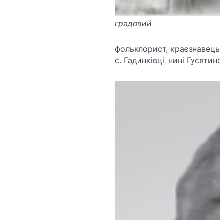
градовий
фольклорист, краєзнавець
с. Гадинківці, нині Гусятин