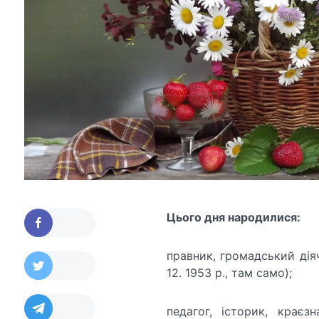
Цього дня народилися:
правник, громадський ді
12. 1953 р., там само);
педагог, історик, краєз