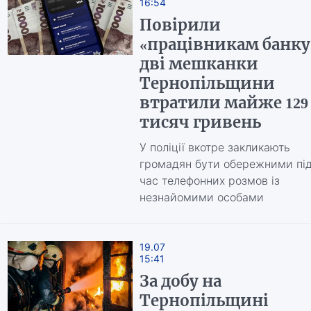
16:54
Повірили
«працівникам банку
дві мешканки
Тернопільщини
втратили майже 129
тисяч гривень
У поліції вкотре закликають
громадян бути обережними пі
час телефонних розмов із
незнайомими особами
19.07
15:41
За добу на
Тернопільщині