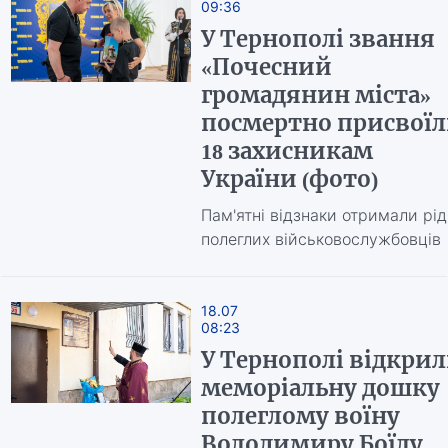
09:36
У Тернополі звання
«Почесний
громадянин міста»
посмертно присвої
18 захисникам
України (фото)
Пам'ятні відзнаки отримали рід
полеглих військовослужбовців
18.07
08:23
У Тернополі відкри
меморіальну дошку
полеглому воїну
Володимиру Боїлу