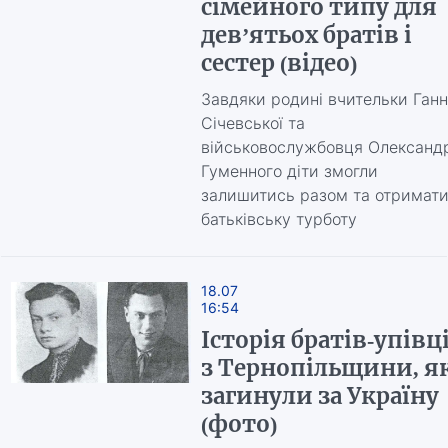
сімейного типу для
дев’ятьох братів і
сестер (відео)
Завдяки родині вчительки Ган
Січевської та
військовослужбовця Олександ
Гуменного діти змогли
залишитись разом та отримат
батьківську турботу
18.07
16:54
Історія братів-упівц
з Тернопільщини, я
загинули за Україну
(фото)