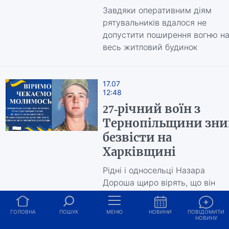
Завдяки оперативним діям
рятувальників вдалося не
допустити поширення вогню н
весь житловий будинок
17.07
12:48
27-річний воїн з
Тернопільщини зни
безвісти на
Харківщині
Рідні і односельці Назара
Дороша щиро вірять, що він
живий і повернеться додому
ГОЛОВНА
ПОШУК
МЕНЮ
НОВИНИ
ПОВІДОМИТИ
НОВИНУ