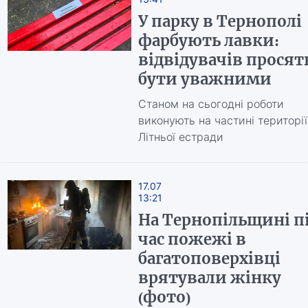
У парку в Тернополі
фарбують лавки:
відвідувачів просят
бути уважними
Станом на сьогодні роботи
виконують на частині території
Літньої естради
17.07
13:21
На Тернопільщині п
час пожежі в
багатоповерхівці
врятували жінку
(фото)