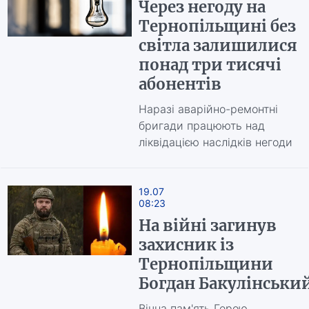
Через негоду на
Тернопільщині без
світла залишилися
понад три тисячі
абонентів
Наразі аварійно-ремонтні
бригади працюють над
ліквідацією наслідків негоди
19.07
08:23
На війні загинув
захисник із
Тернопільщини
Богдан Бакулінськи
Вічна пам'ять Герою