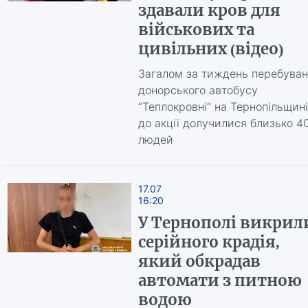
здавали кров для
військових та
цивільних (відео)
Загалом за тиждень перебуван
донорського автобусу
“Теплокровні” на Тернопільщині
до акції долучилися близько 4
людей
17.07
16:20
У Тернополі викрил
серійного крадія,
який обкрадав
автомати з питною
водою