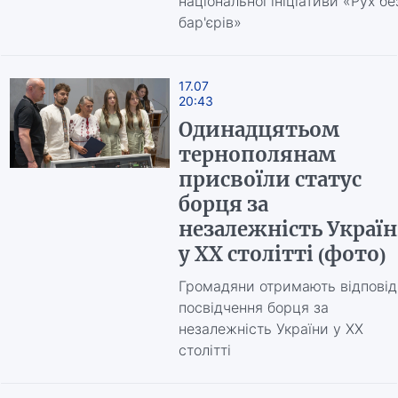
національної ініціативи «Рух бе
бар'єрів»
17.07
20:43
Одинадцятьом
тернополянам
присвоїли статус
борця за
незалежність Украї
у ХХ столітті (фото)
Громадяни отримають відповід
посвідчення борця за
незалежність України у ХХ
столітті