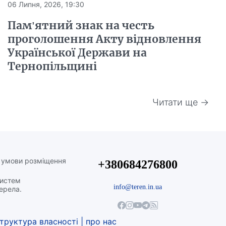
06 Липня, 2026, 19:30
Пам'ятний знак на честь
проголошення Акту відновлення
Української Держави на
Тернопільщині
Читати ще →
а умови розміщення
+380684276800
систем
info@teren.in.ua
жерела.
труктура власності
|
про нас