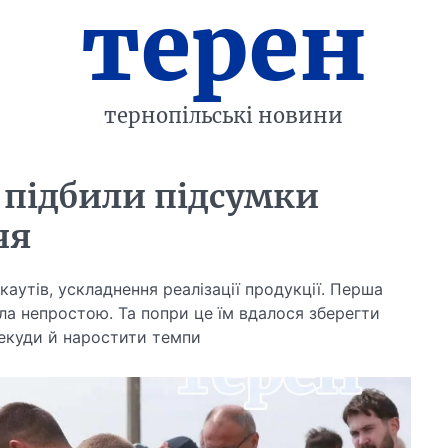
терен
тернопільські новини
 підбили підсумки
чя
каутів, ускладнення реалізації продукції. Перша
ла непростою. Та попри це їм вдалося зберегти
декуди й наростити темпи