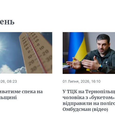
день
026, 08:23
01 Липня, 2026, 16:10
иватиме спека на
У ТЦК на Тернопіль
льщині
чоловіка з «букетом»
відправили на поліго
Омбудсман (відео)