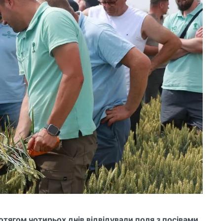
тягом чотирьох днів відвідували поля з посівами