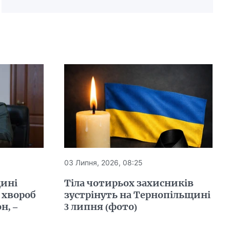
03 Липня, 2026, 08:25
щині
Тіла чотирьох захисників
 хвороб
зустрінуть на Тернопільщині
н, –
3 липня (фото)