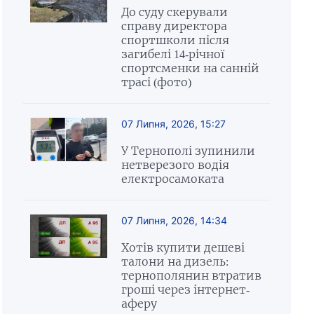
До суду скерували
справу директора
спортшколи після
загибелі 14-річної
спортсменки на санній
трасі (фото)
07 Липня, 2026, 15:27
У Тернополі зупинили
нетверезого водія
електросамоката
07 Липня, 2026, 14:34
Хотів купити дешеві
талони на дизель:
тернополянин втратив
гроші через інтернет-
аферу