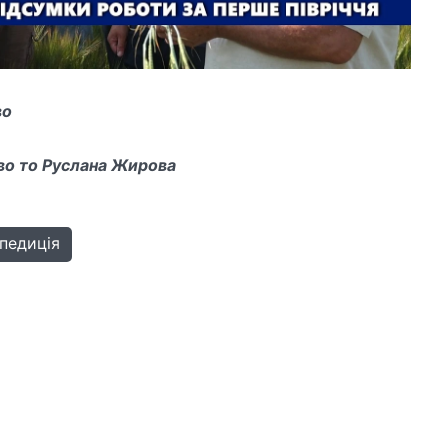
во
во то Руслана Жирова
педиція