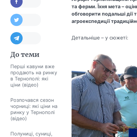
та ферми. Їхня мета – оцін
обговорити подальші дії т
агроекспедиції традиційн
Детальніше – у сюжеті:
До теми
Перші кавуни вже
продають на ринку
в Тернополі: які
ціни (відео)
Розпочався сезон
чорниці: які ціни на
ринку у Тернополі
(відео)
Полуниці, суниці,