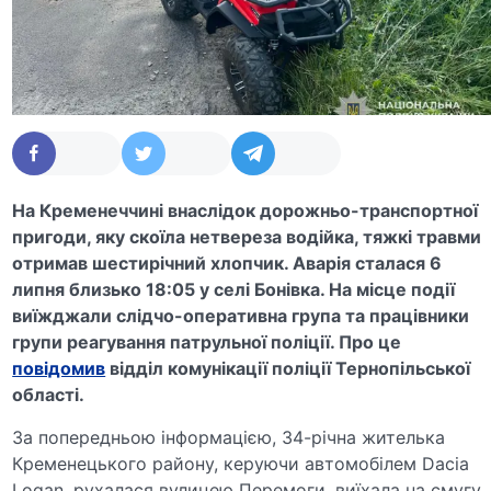
На Кременеччині внаслідок дорожньо-транспортної
пригоди, яку скоїла нетвереза водійка, тяжкі травми
отримав шестирічний хлопчик. Аварія сталася 6
липня близько 18:05 у селі Бонівка. На місце події
виїжджали слідчо-оперативна група та працівники
групи реагування патрульної поліції. Про це
повідомив
відділ комунікації поліції Тернопільської
області.
За попередньою інформацією, 34-річна жителька
Кременецького району, керуючи автомобілем Dacia
Logan, рухалася вулицею Перемоги, виїхала на смугу