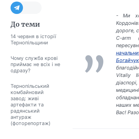
-
Ми х
Кордонів
До теми
дороге, 
14 червня в історії
C-arm (
Тернопільщини
пересув
начальн
Чому служба крові
Богайчук
приймає не всіх і не
благоді
одразу?
Vitaliy
I
діаспорі,
Тернопільський
медицині
комбайновий
обладнан
завод: живі
артефакти та
наших ме
радянський
Вас! Разо
антураж
(фоторепортаж)