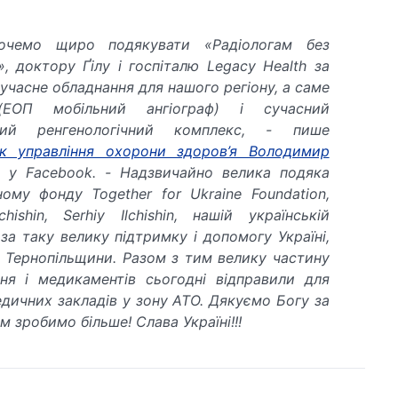
очемо щиро подякувати
«
Радіологам без
»
, доктору Ґілу і госпіталю Legacy Health за
сучасне обладнання для нашого регіону, а саме
ЕОП мобільний ангіограф) і сучасний
ний ренгенологічний комплекс
, - пише
ик управління охорони здоров’я Володимир
у Facebook. - Надзвичайно велика подяка
йному фонду
Together
for
Ukraine
Foundation
,
lchishin
,
Serhiy
Ilchishin
, нашій українській
 за таку велику підтримку і допомогу Україні,
 Тернопільщини.
Разом з тим велику частину
ня і медикаментів сьогодні відправ
или
для
дичних закладів у зону АТО.
Дякуємо Богу за
м зробимо більше! Слава Україні!!!