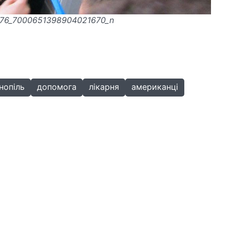
76_7000651398904021670_n
нопіль
допомога
лікарня
американці