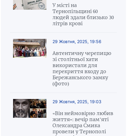
У місті на
Тернопільщині 60
людей здали близько 30
літрів крові
29 Жовтня, 2025, 19:56
Автентичну черепицю
зі столітньої хати
використали для
перекриття входу до
Бережанського замку
(фото)
29 Жовтня, 2025, 19:03
«Він неймовірно любив
життя»: вечір пам’яті
Олександра Смика
провели у Тернополі