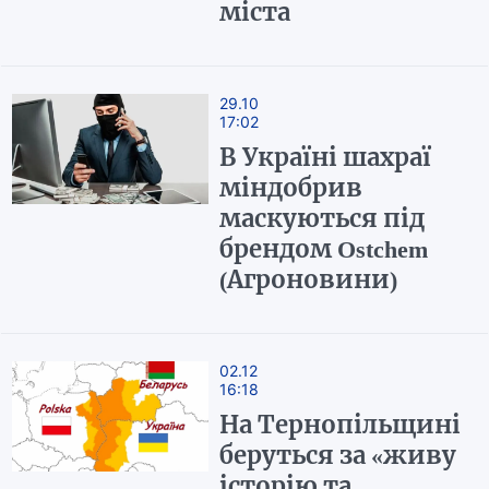
міста
29.10
17:02
В Україні шахраї
міндобрив
маскуються під
брендом Ostchem
(Агроновини)
02.12
16:18
На Тернопільщині
беруться за «живу
історію та