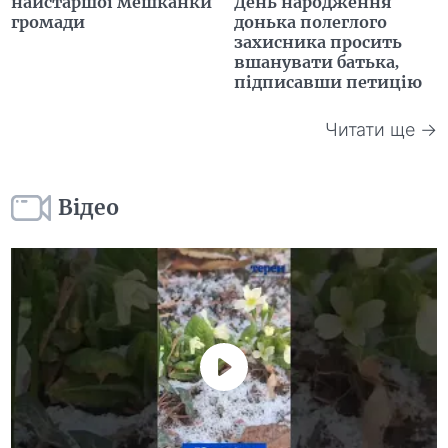
найстаршої мешканки
День народження
громади
донька полеглого
захисника просить
вшанувати батька,
підписавши петицію
Читати ще →
Відео