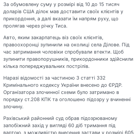
За обумовлену суму у розмірі від 10 до 15 тисяч
доларів США ділок мав доставити своїх клієнтів у
прикордоння, а далі вказати їм напрям руху, що
пролягав через річку Тиса.
Авто, яким закарпатець віз своїх клієнтів,
правоохоронці зупинили на околиці села Ділове. Під
час затримання чоловіки спробували втекти. Щоб
зупинити правопорушників, прикордонники здійснили
кілька попереджувальних пострілів.
Наразі відомості за частиною 3 статті 332
Кримінального кодексу України внесено до ЄРДР.
Організатора злочинної схеми було затримано в
порядку ст.208 КПК та оголошено підозру у вчиненні
злочину.
Рахівський районний суд обрав підозрюваному
запобіжний захід у вигляді 60 діб тримання під
вартою, з можливістю внесення застави у розмірі 605