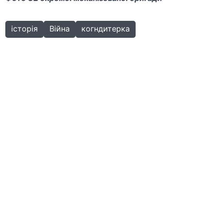
історія
Війна
когндитерка