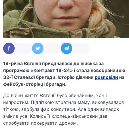
19-річна Євгенія приєдналася до війська за
програмою «Контракт 18-24» і стала новобраницею
32-ї Сталевої бригади. Історію дівчини
розповіли
на
фейсбук-сторінці бригади.
До війни життя Євгенії було звичайним, хоч і
непростим. Підліткою втратила маму, виховувалася
тіткою, здобула фах кондитери. Але один випадок
змінив усе. Колись її хлопець-військовий дав
спробувати покерувати дроном.