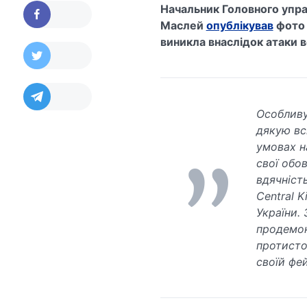
Начальник Головного упра
Маслей
опублікував
фото 
виникла внаслідок атаки 
Особливу
дякую вс
умовах н
свої обо
вдячніст
Central 
України.
продемонс
протисто
своїй фей