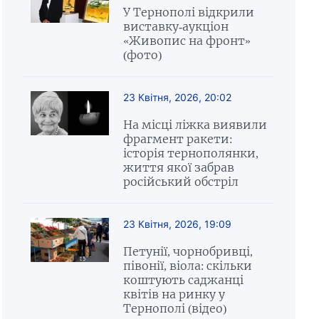
У Тернополі відкрили
виставку-аукціон
«Живопис на фронт»
(фото)
23 Квітня, 2026, 20:02
На місці ліжка виявили
фрагмент ракети:
історія тернополянки,
життя якої забрав
російський обстріл
23 Квітня, 2026, 19:09
Петунії, чорнобривці,
півонії, віола: скільки
коштують саджанці
квітів на ринку у
Тернополі (відео)