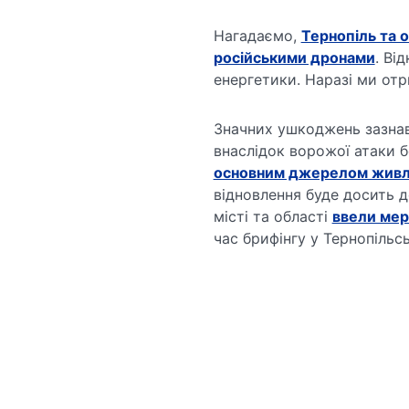
Нагадаємо,
Тернопіль та о
російськими дронами
. Ві
енергетики. Наразі ми отр
Значних ушкоджень зазнав
внаслідок ворожої атаки 
основним джерелом живле
відновлення буде досить д
місті та області
ввели мер
час брифінгу у Тернопільс