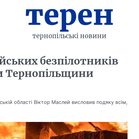
терен
тернопільські новини
ійських безпілотників
и Тернопільщини
ькій області Віктор Маслей висловив подяку всім,