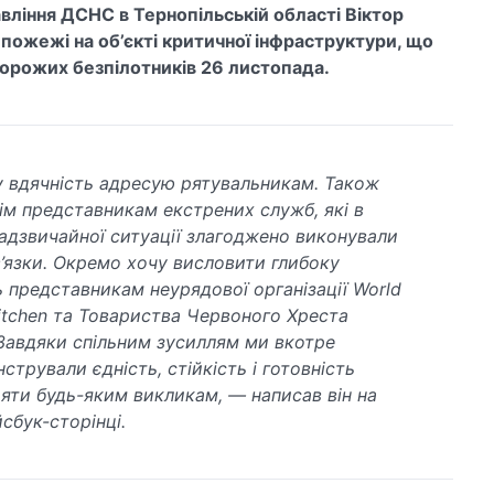
вління ДСНС в Тернопільській області Віктор
пожежі на об’єкті критичної інфраструктури, що
ворожих безпілотників 26 листопада.
 вдячність адресую рятувальникам. Також
ім представникам екстрених служб, які в
адзвичайної ситуації злагоджено виконували
в’язки. Окремо хочу висловити глибоку
ь представникам неурядової організації World
Kitchen та Товариства Червоного Хреста
 Завдяки спільним зусиллям ми вкотре
трували єдність, стійкість і готовність
яти будь-яким викликам, — написав він на
сбук-сторінці.