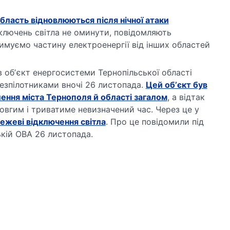
бласть відновлюються після нічної атаки
дключень світла не оминути, повідомляють
имуємо частину електроенергії від інших областей
 обʼєкт енергосистеми Тернопільської області
безпілотниками вночі 26 листопада.
Цей обʼєкт був
ння міста Тернополя й області загалом
, а відтак
овгим і триватиме невизначений час. Через це у
ежеві відключення світла
. Про це повідомили під
ькій ОВА 26 листопада.