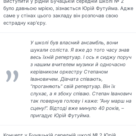
Виступити у рідній Бучацькій середній школі № 2
було давньою мрією, зізнається Юрій Футуйма. Адже
саме у стінах цього закладу він розпочав свою
естрадну кар'єру.
У школі був власний ансамбль, вони
шукали соліста. Я вже до того часу знав
весь їхній репертуар. І ось я сиджу поруч
з нашим вчителем музики й одночасно
керівником оркестру Степаном
Івановичем. Дівчата співають,
“проганяють” свій репертуар. Він їх
слухає, а я збоку співаю. Степан Іванович
так повернув голову і каже: “Ану марш на
сцену!”. Відтоді вже минуло 40 років, –
пригадує Юрій Футуйма.
Концерт у Бучацькій середній школі № 2 Юрій