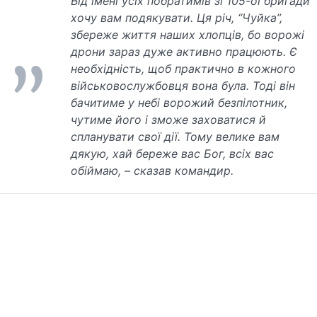
Від імені усіх побратимів зі 105-ої бригади
хочу вам подякувати. Ця річ, “Чуйка”,
збереже життя наших хлопців, бо ворожі
дрони зараз дуже активно працюють. Є
необхідність, щоб практично в кожного
військовослужбовця вона була. Тоді він
бачитиме у небі ворожий безпілотник,
чутиме його і зможе заховатися й
спланувати свої дії. Тому велике вам
дякую, хай береже вас Бог, всіх вас
обіймаю, – сказав командир.