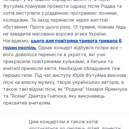
Футуйма планував провести одразу після Різдва та
хотів виступити з різдвяною програмою: піснями,
колядками. Та захід перенесли через життєві
обставини. Проте цього разу, 13 травня, планам ледь
не завадила масована ворожа атака України.
Нагадаємо,
цього дня повітряна тривога тривала 6
годин поспіль
.
Однак концерт відбувся попри все –
його довелося перенести в укриття, які учні
прикрасили повітряними кульками, а батьки та
вчителі принесли квіти. Необхідне обладнання теж
перемістили. Під час виступу Юрій Футуйма виконав
пісні на власну музику, твори українських авторів, а
також такі відомі пісні, як “Родина” Назарія Яремчука
та “Ясени” Дмитра Гнатюка, яку виконавець
присвятив вчителям.
Цим концертом я також хотів
достукатися до сердець дітей, донести