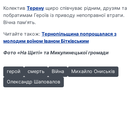
Колектив
Терену
щиро співчуває рідним, друзям та
побратимам Героїв із приводу непоправної втрати.
Вічна пам'ять.
Читайте також:
Тернопільщина попрощалася з
молодим воїном Іваном Бітківським
Фото «На Щиті» та Микулинецької громади
герой
смерть
Війна
Михайло Ониськів
Олександр Шаповалов