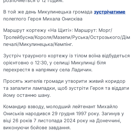
розпочнеться о 12 годині.
В той же день Микулинецька громада
зустрічатиме
полеглого Героя Михала Онисківа
Маршрут кортежу «На Щиті»: Маршрут: Морг/
Тролейбусна/Короля/Мазепи/Руська/Острозького/Дім
печалі/Микулинецька/Кемпінг.
Зустріч траурного кортежу із тілом воїна відбудеться
орієнтовно о 12:30, у селищі Микулинці біля
перехрестя в напрямку села Ладичин.
Просять жителів громади утворити живий коридор
та запалити лампадки, щоб зустріти Героя та віддати
йому останню шану.
Командир взводу, молодший лейтенант Михайло
Ониськів народився 29 грудня 1997 року. Загинув у
віці 26 років 7 листопада 2024 року на Донеччині,
виконуючи бойове завдання.