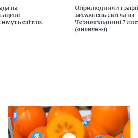
ада на
Оприлюднили графі
льщині
вимкнень світла на
имуть світло:
Тернопільщині 7 ли
(оновлено)