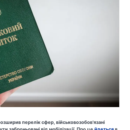
 розширив перелік сфер, військовозобов'язані
ти заброньовані від мобілізації. Про це
йдеться
в