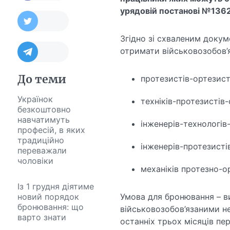
урядовій постанові №1362
Згідно зі схваленим докум
отримати військовозобов’я
До теми
протезистів-ортезист
Українок
техніків-протезистів-
безкоштовно
навчатимуть
інженерів-технологів-
професій, в яких
традиційно
інженерів-протезистів
переважали
чоловіки
механіків протезно-о
Із 1 грудня діятиме
новий порядок
Умова для бронювання – 
бронювання: що
військовозобов’язаними н
варто знати
останніх трьох місяців пе