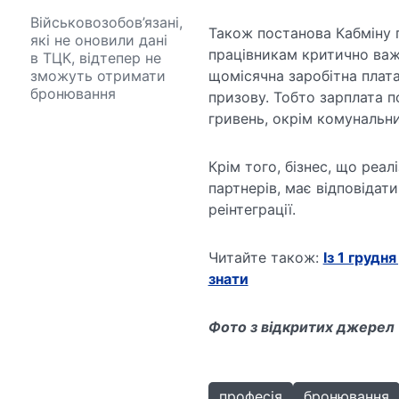
Військовозобов’язані,
Також постанова Кабміну 
які не оновили дані
працівникам критично важ
в ТЦК, відтепер не
зможуть отримати
щомісячна заробітна плата
бронювання
призову. Тобто зарплата п
гривень, окрім комунальн
Крім того, бізнес, що реа
партнерів, має відповіда
реінтеграції.
Читайте також:
Із 1 груд
знати
Фото з відкритих джерел
професія
бронювання