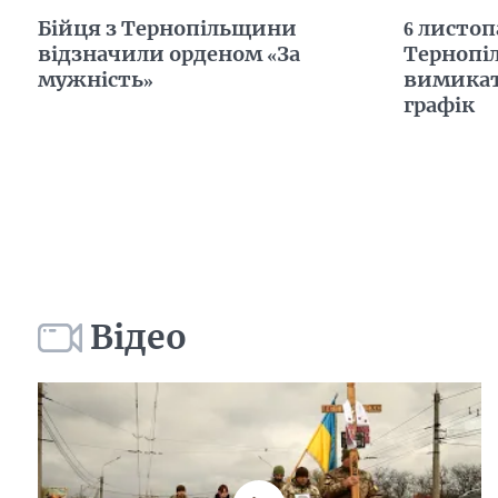
Бійця з Тернопільщини
6 листоп
відзначили орденом «За
Тернопі
мужність»
вимикат
графік
Відео