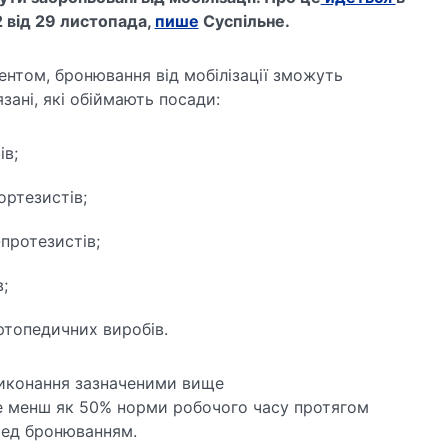
 від 29 листопада,
пише
Суспільне.
ентом, бронювання від мобілізації зможуть
зані, які обіймають посади:
ів;
ортезистів;
протезистів;
;
ртопедичних виробів.
виконання зазначеними вище
е менш як 50% норми робочого часу протягом
ред бронюванням.